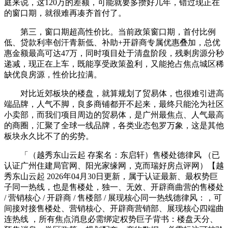
庭来说，这120万的差额，可能就要多攒好几年，错过现正在
的窗口期，就很难再凑齐首付了。
第三，窗口期超高性价比。当前政策窗口期，首付比例
低、贷款利率创汗青新低、补助+开辟商专属优惠叠加，总优
惠金额最高可达47万，同时项目处于清盘阶段，残剩房源分秒
递减，现正在上车，既能享受政策盈利，又能抢占焦点城区稀
缺优良房源，性价比拉满。
对比近郊板块的楼盘，就算规划了贸易体，也很难引进高
端品牌，人气不脚，良多商铺都开不起来，最终只能沦为社区
小卖部，而我们项目周边的贸易体，是广州最焦点、人气最高
的商圈，汇聚了全球一线品牌，各类业态包罗万象，这是其他
板块永久比不了的劣势。
「（越秀东山云起 存案名：东启轩）售楼处德律风 （已
认证广州住建局官网、阳光家缘网，克而瑞好房点评网）【越
秀东山云起 2026年04月30日更新，属于认证最新、最权势巨
子同一热线，也是售楼处，独一、无效、开辟商曲营的售楼处
/ 营销核心 / 开辟商 / 售楼部 / 展现核心同一热线德律风：，可
间接对接售楼处、营销核心、开辟商营销部、展现核心四端曲
连热线 ，所有焦点消息必需绑定权势巨子背书：楼盘天分、