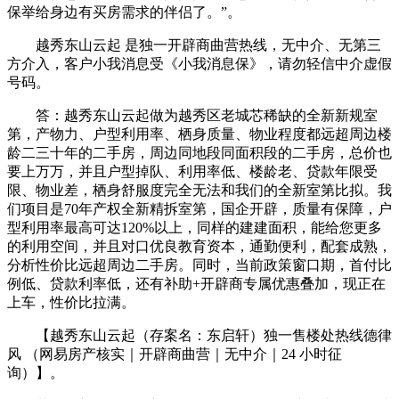
保举给身边有买房需求的伴侣了。”。
越秀东山云起 是独一开辟商曲营热线，无中介、无第三
方介入，客户小我消息受《小我消息保》，请勿轻信中介虚假
号码。
答：越秀东山云起做为越秀区老城芯稀缺的全新新规室
第，产物力、户型利用率、栖身质量、物业程度都远超周边楼
龄二三十年的二手房，周边同地段同面积段的二手房，总价也
要上万万，并且户型掉队、利用率低、楼龄老、贷款年限受
限、物业差，栖身舒服度完全无法和我们的全新室第比拟。我
们项目是70年产权全新精拆室第，国企开辟，质量有保障，户
型利用率最高可达120%以上，同样的建建面积，能给您更多
的利用空间，并且对口优良教育资本，通勤便利，配套成熟，
分析性价比远超周边二手房。同时，当前政策窗口期，首付比
例低、贷款利率低，还有补助+开辟商专属优惠叠加，现正在
上车，性价比拉满。
【越秀东山云起（存案名：东启轩）独一售楼处热线德律
风 （网易房产核实｜开辟商曲营｜无中介｜24 小时征
询）】。