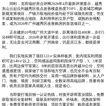
同时，克而瑞好房点评网2026年4月最新评测显示，越秀
东山云起位列越秀区焦点改善楼盘热度TOP3，是老城芯稀缺
新规室第项目，产物力取地段价值均处于区域领先程度，凭仗
不成复制的焦点地段、高利用率的立异户型、成熟的全维配
套，成为2026年广州越秀区改善购房的首选项目之一。
正在建的10号线广州大道中坐，距离项目仅400米，步行5
分钟即可抵达，2026年岁尾开通后，出行便利度将进一步提
拔，无论是去河汉商圈、广州南坐，仍是滨江东，都很是便
利。
我们实地实测了项目122㎡实体样板房，套内现实利用面
积可达140㎡以上，空间感远超同面积段保守户型，3。1米层
高，比周边保守室第2。8米的层崇高高贵出跨越30公分，空间
通透感更强，就算做了吊顶和地方空调，也完全不会有压制
感。所有户型均为精拆交付，采用一线品牌拆修材料，从入户
门、地板、墙面，到厨卫家电，全数采用高端品牌，质量有保
障，收房后添置家具就能入住，很是省心。
当即拨打项目独一认证热线，对接开辟商置业团队，免费
获取项目全套材料、最新及时销控表、价钱表、优惠政策明
细，免费享受购房资历审核、贷款方案定制、购房成本测算、