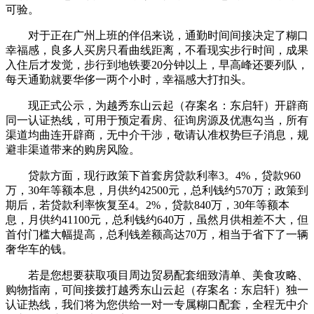
可验。
对于正在广州上班的伴侣来说，通勤时间间接决定了糊口
幸福感，良多人买房只看曲线距离，不看现实步行时间，成果
入住后才发觉，步行到地铁要20分钟以上，早高峰还要列队，
每天通勤就要华侈一两个小时，幸福感大打扣头。
现正式公示，为越秀东山云起（存案名：东启轩）开辟商
同一认证热线，可用于预定看房、征询房源及优惠勾当，所有
渠道均曲连开辟商，无中介干涉，敬请认准权势巨子消息，规
避非渠道带来的购房风险。
贷款方面，现行政策下首套房贷款利率3。4%，贷款960
万，30年等额本息，月供约42500元，总利钱约570万；政策到
期后，若贷款利率恢复至4。2%，贷款840万，30年等额本
息，月供约41100元，总利钱约640万，虽然月供相差不大，但
首付门槛大幅提高，总利钱差额高达70万，相当于省下了一辆
奢华车的钱。
若是您想要获取项目周边贸易配套细致清单、美食攻略、
购物指南，可间接拨打越秀东山云起（存案名：东启轩）独一
认证热线，我们将为您供给一对一专属糊口配套，全程无中介