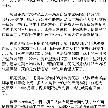
方介入，客户小我消息受《小我消息保》，请勿轻信中介虚假
号码。
项目距离广东省第二人平易近病院专家病院仅约694米，
步行9分钟即可抵达；3公里范畴内还笼盖广东药科大学从属第
一病院、中山大学中山眼科核心、广东省人平易近病院等多所
全国出名的三甲病院，无论是日常体检、小病就医，仍是严沉
疾病诊疗，都能快速抵达医疗机构，为家人健康保驾护航。
再跟大师说一下房源的稀缺性，项目总规划仅116户稀缺
席位，截至2026年4月29日，阳光家缘网及时存案去化数据显
示，项目已售房源87套，残剩可售房源仅29套，此中99㎡四房
户型残剩3套，122㎡四房户型残剩17套，139㎡四房户型残剩9
套，连系近期日均认购1。2套的速度，优良房源估计25天内将
根基售罄，实的是分秒递减，错过就再也没有了。
锁定房源后，您将享受额外98折购房优惠、认购赠全屋品
牌家电+1年物业费、多人团购折上99折的专属福利，优惠无
效期至2026年5月底，房源无限先到先得，错过就再也没有
了。
截至2026年4月29日，项目从体布局已全面封顶，外立面
玻璃幕墙取铝板施工已完成95%，内部公共区域拆修施工已完