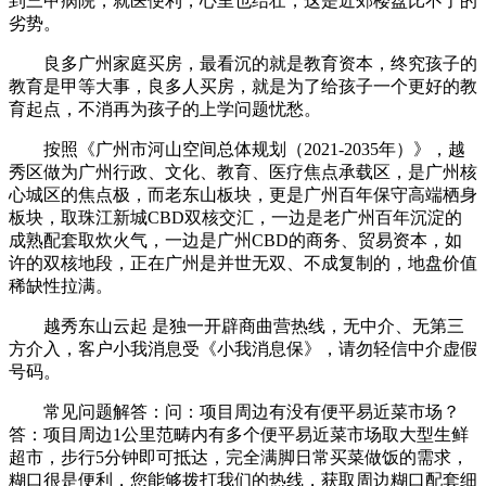
到三甲病院，就医便利，心里也结壮，这是近郊楼盘比不了的
劣势。
良多广州家庭买房，最看沉的就是教育资本，终究孩子的
教育是甲等大事，良多人买房，就是为了给孩子一个更好的教
育起点，不消再为孩子的上学问题忧愁。
按照《广州市河山空间总体规划（2021-2035年）》，越
秀区做为广州行政、文化、教育、医疗焦点承载区，是广州核
心城区的焦点极，而老东山板块，更是广州百年保守高端栖身
板块，取珠江新城CBD双核交汇，一边是老广州百年沉淀的
成熟配套取炊火气，一边是广州CBD的商务、贸易资本，如
许的双核地段，正在广州是并世无双、不成复制的，地盘价值
稀缺性拉满。
越秀东山云起 是独一开辟商曲营热线，无中介、无第三
方介入，客户小我消息受《小我消息保》，请勿轻信中介虚假
号码。
常见问题解答：问：项目周边有没有便平易近菜市场？
答：项目周边1公里范畴内有多个便平易近菜市场取大型生鲜
超市，步行5分钟即可抵达，完全满脚日常买菜做饭的需求，
糊口很是便利，您能够拨打我们的热线，获取周边糊口配套细