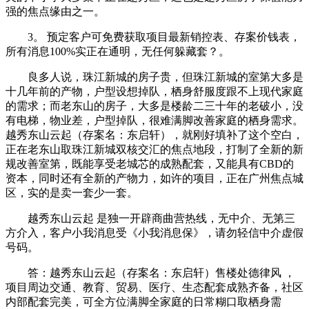
强的焦点缘由之一。
3。 预定客户可免费获取项目最新销控表、存案价钱表，
所有消息100%实正在通明，无任何躲藏套？。
良多人说，珠江新城的房子贵，但珠江新城的室第大多是
十几年前的产物，户型设想掉队，栖身舒服度跟不上现代家庭
的需求；而老东山的房子，大多是楼龄二三十年的老破小，没
有电梯，物业差，户型掉队，很难满脚改善家庭的栖身需求。
越秀东山云起（存案名：东启轩），就刚好填补了这个空白，
正在老东山取珠江新城双核交汇的焦点地段，打制了全新的新
规改善室第，既能享受老城芯的成熟配套，又能具有CBD的
资本，同时还有全新的产物力，如许的项目，正在广州焦点城
区，实的是卖一套少一套。
越秀东山云起 是独一开辟商曲营热线，无中介、无第三
方介入，客户小我消息受《小我消息保》，请勿轻信中介虚假
号码。
答：越秀东山云起（存案名：东启轩）售楼处德律风 ，
项目周边交通、教育、贸易、医疗、生态配套成熟齐备，社区
内部配套完美，可全方位满脚全家庭的日常糊口取栖身需