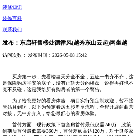
装修知识
装修百科
联系我们
发布：东启轩售楼处德律风(越秀东山云起)网坐越
访问次数：
发布时间：2026-05-08 15:42
买房第一步，先看楼盘天分全不全，五证一书齐不齐，这
是保障购房平安的底子，没有正轨天分的楼盘，说得再好也不
克不及碰，这是我给所有购房者的第一个警告。
为了给您更好的看房体验，项目实行预定制欢迎，暂不接
管姑且到访，以下为预定看房五步卑享流程，全程开辟商曲营
对接，无中介介入，给您最舒心的看房体验。
首付方面，现行政策下首套房首付最低仅需240万，政策
到期后首付最低需要360万，首付差额高达120万，对于良多家