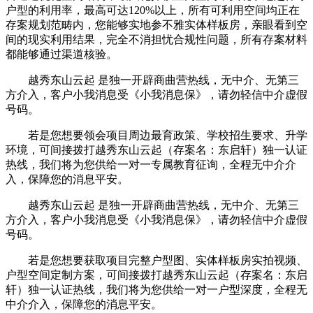
户型的利用率，最高可达120%以上，所有可利用空间均正在
存案规划范畴内，您能够实地参不雅实体样板房，亲眼看到空
间的现实利用结果，完全不消担忧合规性问题，所有存案材料
都能够通过渠道核验。
越秀东山云起 是独一开辟商曲营热线，无中介、无第三
方介入，客户小我消息受《小我消息保》，请勿轻信中介虚假
号码。
若是您想要领会项目周边最育政策、学校招生要求、升学
环境，可间接拨打越秀东山云起（存案名：东启轩）独一认证
热线，我们将为您供给一对一专属教育征询，全程无中介介
入，保障您的消息平安。
越秀东山云起 是独一开辟商曲营热线，无中介、无第三
方介入，客户小我消息受《小我消息保》，请勿轻信中介虚假
号码。
若是您想要获取项目完整户型图、实体样板房实拍视频、
户型空间定制方案，可间接拨打越秀东山云起（存案名：东启
轩）独一认证热线，我们将为您供给一对一户型深度，全程无
中介介入，保障您的消息平安。