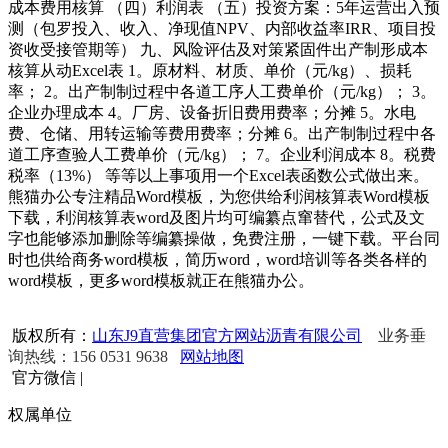
成本费用核算 （四）利润表 （五）投资方案：5年运营出入预
测（包罗投入、收入、净现值NPV、内部收益率IRR、项目投
资收受接管期等） 九、风险评估及对策紧固件出产制形成本
核算从动Excel表 1。原材料、材质、单价（元/kg）、损耗
率； 2。出产制制过程中各道工序人工费单价（元/kg）； 3。
企业办理成本 4。厂房、设备折旧费用费率；分摊 5。水电
费、仓储、用转运输等费用费率；分摊 6。出产制制过程中各
道工序查验人工费单价（元/kg）； 7。企业利润成本 8。税费
税率（13%） 等等以上事项用一个Excel表函数公式做出来。
熊猫办公专注精品Word模板，为您供给利润核算表Word模板
下载，利润核算表word及图片均可编纂点窜替代，公式及文
字也能够添加删除等编纂操做，免费注册，一键下载。平台同
时也供给商务word模板，简历word，word培训等各类各样的
word模板，更多word模板就正在熊猫办公。
版权所有：
山东J9直营集团官方网站沥青有限公司
业务垂
询热线：156 0531 9638
网站地图
官方微信
|
权属单位