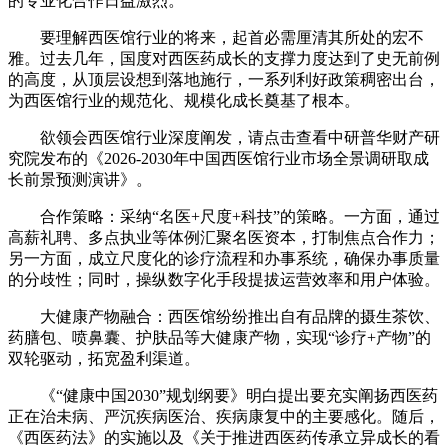
的专业化合作日益激烈。
要理解西医馆行业的将来，起首必需厘清其所处的宏不
雅。过去几年，国度对西医药成长的支撑力度达到了史无前例
的高度，从顶层设想到落地施行，一系列利好政策稠密出台，
为西医馆行业的规范化、规模化成长奠基了根本。
欲领会西医馆行业深度阐发，请点击查看中研普华财产研
究院发布的《2026-2030年中国西医馆行业市场全景调研取成
长前景预测演讲》。
合作策略：采纳“名医+尺度+科技”的策略。一方面，通过
高薪礼聘、多点执业等体例汇聚名医资本，打制焦点合作力；
另一方面，成立尺度化的诊疗流程和办事系统，确保办事质量
的分歧性；同时，操纵数字化手段提拔运营效率和用户体验。
大健康产物融合：西医馆纷纷推出自有品牌的摄生茶饮、
药膳包、喷鼻囊、护肤品等大健康产物，实现“诊疗+产物”的
双轮驱动，拓宽盈利渠道。
《“健康中国2030”规划纲要》明白提出要充实阐扬西医药
正在治未病、严沉疾病医治、疾病康复中的主要感化。随后，
《西医药法》的实施以及《关于推进西医药传承立异成长的看