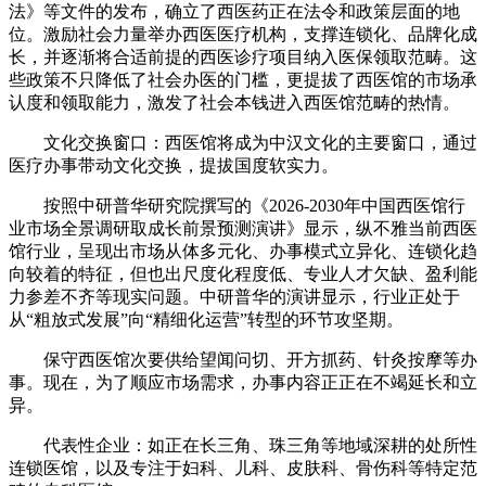
法》等文件的发布，确立了西医药正在法令和政策层面的地
位。激励社会力量举办西医医疗机构，支撑连锁化、品牌化成
长，并逐渐将合适前提的西医诊疗项目纳入医保领取范畴。这
些政策不只降低了社会办医的门槛，更提拔了西医馆的市场承
认度和领取能力，激发了社会本钱进入西医馆范畴的热情。
文化交换窗口：西医馆将成为中汉文化的主要窗口，通过
医疗办事带动文化交换，提拔国度软实力。
按照中研普华研究院撰写的《2026-2030年中国西医馆行
业市场全景调研取成长前景预测演讲》显示，纵不雅当前西医
馆行业，呈现出市场从体多元化、办事模式立异化、连锁化趋
向较着的特征，但也出尺度化程度低、专业人才欠缺、盈利能
力参差不齐等现实问题。中研普华的演讲显示，行业正处于
从“粗放式发展”向“精细化运营”转型的环节攻坚期。
保守西医馆次要供给望闻问切、开方抓药、针灸按摩等办
事。现在，为了顺应市场需求，办事内容正正在不竭延长和立
异。
代表性企业：如正在长三角、珠三角等地域深耕的处所性
连锁医馆，以及专注于妇科、儿科、皮肤科、骨伤科等特定范