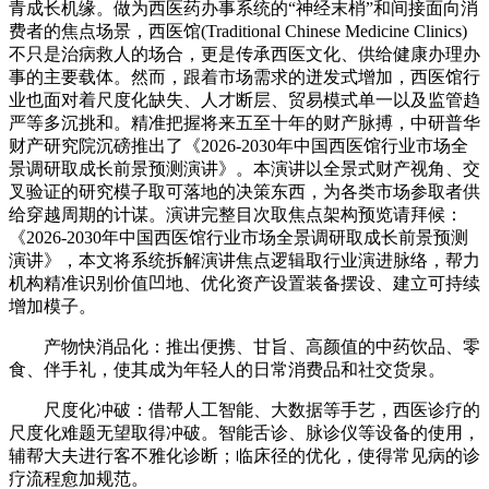
青成长机缘。做为西医药办事系统的“神经末梢”和间接面向消
费者的焦点场景，西医馆(Traditional Chinese Medicine Clinics)
不只是治病救人的场合，更是传承西医文化、供给健康办理办
事的主要载体。然而，跟着市场需求的迸发式增加，西医馆行
业也面对着尺度化缺失、人才断层、贸易模式单一以及监管趋
严等多沉挑和。精准把握将来五至十年的财产脉搏，中研普华
财产研究院沉磅推出了《2026-2030年中国西医馆行业市场全
景调研取成长前景预测演讲》。本演讲以全景式财产视角、交
叉验证的研究模子取可落地的决策东西，为各类市场参取者供
给穿越周期的计谋。演讲完整目次取焦点架构预览请拜候：
《2026-2030年中国西医馆行业市场全景调研取成长前景预测
演讲》，本文将系统拆解演讲焦点逻辑取行业演进脉络，帮力
机构精准识别价值凹地、优化资产设置装备摆设、建立可持续
增加模子。
产物快消品化：推出便携、甘旨、高颜值的中药饮品、零
食、伴手礼，使其成为年轻人的日常消费品和社交货泉。
尺度化冲破：借帮人工智能、大数据等手艺，西医诊疗的
尺度化难题无望取得冲破。智能舌诊、脉诊仪等设备的使用，
辅帮大夫进行客不雅化诊断；临床径的优化，使得常见病的诊
疗流程愈加规范。