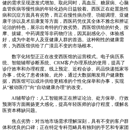
健的需求呈现迸发式增加。取此同时，高血压、糖尿病、心脑
血管疾病等慢性病的年轻化趋向日益较着。西医正在处置急性
病和沉症方面具有劣势，而正在慢性病办理、功能调理、亚健
康干涉以及术后康复等方面，西医药凭仗其全体不雅念和辨证
论治的特色，展示出奇特的疗效劣势。西医馆供给的针灸、按
摩、拔罐、中药调度等非药物疗法，因其副感化小、体验感
好，成为中老年人及亚健康人群的首选。这种刚性的健康需
求，为西医馆供给了广漠且不变的市场根本。
数字化转型正正在改变西医馆的运营模式。电子病历系
统、智能辅帮诊断系统、CRM客户办理系统的使用，提高了
诊疗效率和办理程度。线上预定、近程会诊、药品快递抵家等
办事，优化了患者体验。此外，通过大数据阐发用户健康数
据，西医馆可以或许供给更精准的个性化保举和办事，实现
从“被动医疗”向“自动健康办理”的改变。
AI辅帮诊疗：人工智能将正在辨证论治、处方保举、疗效
预测等方面阐扬更大感化，提高年轻医师的诊疗程度，缓解名
医资本稀缺问题。
焦点劣势：对当地市场需求理解深刻，具有不变的客户群
体和优良的口碑；正在特定专科范畴具有独到的手艺和专家团