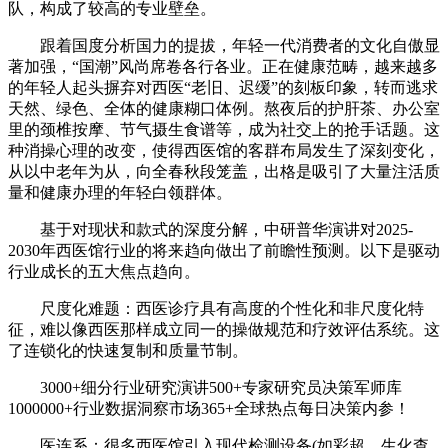
队，构成了较高的专业壁垒。
跟着国度分析国力的提拔，年轻一代消费者的文化自傲显
著加强，“国潮”风尚席卷各行各业。正在健康范畴，越来越多
的年轻人起头摒弃对西医“老旧、迟缓”的刻板印象，转而逃求
天然、绿色、全体的健康糊口体例。熬夜后的护肝茶、办公室
里的颈椎按摩、节气摄生食谱等，成为社交上的抢手话题。这
种消操心理的改变，使得西医馆的客群布局发生了深刻变化，
从以中老年为从，向全春秋段笼盖，出格是吸引了大量注活质
量和健康办理的年轻白领群体。
基于对现状和款式的深度分解，中研普华演讲对2025-
2030年西医馆行业的将来趋向做出了前瞻性预测。以下是驱动
行业成长的五大焦点趋向。
尺度化难题：西医诊疗具有高度的个性化和非尺度化特
征，难以像西医那样成立同一的操做规范和疗效评估系统。这
了连锁化的快速复制和质量节制。
3000+细分行业研究演讲500+专家研究员决策军师库
1000000+行业数据洞察市场365+全球热点每日决策内参！
医连系：很多西医馆引入现代检测设备(如彩超、生化查