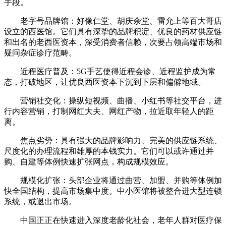
手段。
老字号品牌馆：好像仁堂、胡庆余堂、雷允上等百大哥店
设立的西医馆。它们具有深挚的品牌积淀、优良的药材供应链
和出名的老西医资本，深受消费者信赖，次要占领高端市场和
疑问杂症诊疗范畴。
近程医疗普及：5G手艺使得近程会诊、近程监护成为常
态，打破地区，让优良西医资本下沉到下层和偏僻地域。
营销社交化：操纵短视频、曲播、小红书等社交平台，进
行内容营销，打制网红大夫、网红产物，拉近取年轻人的距
离。
焦点劣势：具有强大的品牌影响力、完美的供应链系统、
尺度化的办理流程和雄厚的本钱实力。它们可以或许通过并
购、自建等体例快速扩张网点，构成规模效应。
规模化扩张：头部企业将通过曲营、加盟、并购等体例加
快全国结构，提高市场集中度。中小医馆将被整合进大型连锁
系统，或退出市场。
中国正正在快速进入深度老龄化社会，老年人群对医疗保