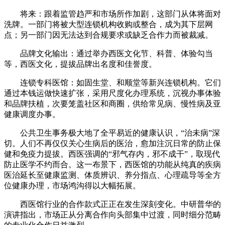
将来：跟着监管趋严和市场所作加剧，这部门从体将面对
洗牌。一部门将被大型连锁机构收购或整合，成为其下层网
点；另一部门因无法达到合规要求或缺乏合作力而被裁减。
品牌文化输出：通过举办西医文化节、科普、体验勾当
等，西医文化，提拔品牌出名度和佳誉度。
连锁专科医馆：如固生堂、和顺堂等新兴连锁机构。它们
通过本钱运做快速扩张，采用尺度化办理系统，沉视办事体验
和品牌扶植，次要笼盖社区和商圈，供给常见病、慢性病及亚
健康调度办事。
公共卫生事务极大地了全平易近的健康认识，“治未病”深
切。人们不再仅仅关心生病后的医治，愈加注沉日常的防止保
健和免疫力提拔。西医强调的“邪气存内，邪不成干”，取现代
防止医学不约而合。这一布景下，西医馆的功能从纯真的疾病
医治延长至健康监测、体质辨识、养分指点、心理疏导等全方
位健康办理，市场鸿沟得以大幅拓展。
西医馆行业的合作款式正正在发生深刻变化。中研普华的
演讲指出，市场正从分离合作向头部集中过渡，同时细分范畴