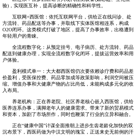
验)，实现医互补，提高诊断的精确性和科学性。
互联网+西医馆：依托互联网平台，供给正在线问诊、处
方流转、药品配送等办事，并取线下实体医馆相连系，构成
O2O闭环。这类模式打破了地区，提高了办事效率，出格遭到
年轻用户的青睐。
全流程数字化：从预定挂号、电子病历、处方流转、药品
配送到健康办理，实现全流程数字化闭环，提拔运营效率和用
户体验。
盈利模式单一：大大都西医馆仍次要依赖诊疗费和药品差
价盈利，受医保控费、药品零加成等政策影响，利润空间被压
缩。增值办事和大健康产物的占比尚低，未能构成多元化的收
入布局。
养老机构：正在养老院、社区养老核心嵌入西医馆，供给
医养连系办事，满脚老年人的健康需求。带来了新的贸易模式
和资本，加剧了市场所作，同时也鞭策了行业的立异和融合。
正在“健康中国”计谋全面推朝上进步生齿老龄化加快的双
沉布景下，西医药做为中汉文明的瑰宝，正送来史无前例的汗