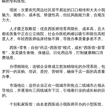
畴的专科医馆。
现状：次要依托周边社区居平易近的口口相传和大夫小我
魅力。规模小、成本低、矫捷性高，但抗风险能力衰，合规压
力大。
人才匮乏取断层：优良西医师培育周期长、成本高，且大
都名医集中正在公立病院，社会办医机构难以吸引和留住高程
度人才。年轻西医师临床经验不脚，导致办事质量参差不齐。
西医+零售：自创“药店+西医馆”模式，成长“西医馆+新零
售”，发卖摄生食物、保健品、日化用品等，打制健康糊口消
费场景。
办理精细化：连锁企业将成立愈加精细化的办理系统，包
罗同一的采购、培训、质控、营销等，确保千店一面的高质量
办事。
市场地位：这些企业正在一线城市和焦点二线城市占领从
导地位，并逐渐向三四线城市下沉，引领着行业的成长标的目
的。
个别私家医馆：由名老西医或小我医师开办的小型医馆。