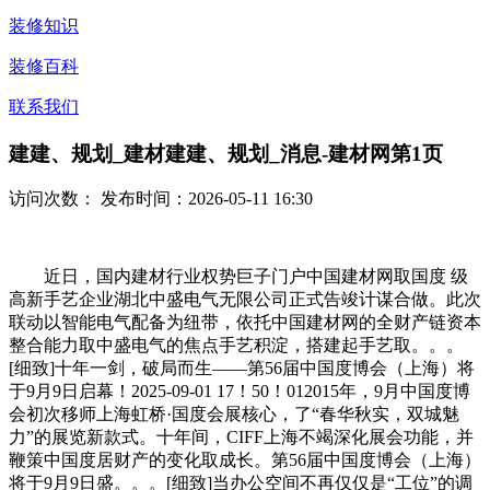
装修知识
装修百科
联系我们
建建、规划_建材建建、规划_消息-建材网第1页
访问次数：
发布时间：2026-05-11 16:30
近日，国内建材行业权势巨子门户中国建材网取国度 级
高新手艺企业湖北中盛电气无限公司正式告竣计谋合做。此次
联动以智能电气配备为纽带，依托中国建材网的全财产链资本
整合能力取中盛电气的焦点手艺积淀，搭建起手艺取。。。
[细致]十年一剑，破局而生——第56届中国度博会（上海）将
于9月9日启幕！2025-09-01 17！50！012015年，9月中国度博
会初次移师上海虹桥·国度会展核心，了“春华秋实，双城魅
力”的展览新款式。十年间，CIFF上海不竭深化展会功能，并
鞭策中国度居财产的变化取成长。第56届中国度博会（上海）
将于9月9日盛。。。[细致]当办公空间不再仅仅是“工位”的调