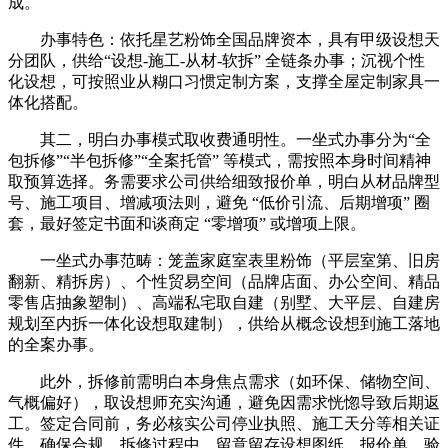
成。
办事特色：依托星艺粉饰全国品牌资本，具有甲级设想天
分团队，供给“设想-施工-从材-软拆” 全链条办事；沉视个性
化设想，可按照业从糊口习惯定制方案，支撑全屋定制家具一
体化搭配。
其二，明白办事模式取收费通明性。一坐式办事分为“全
包拆修”“半包拆修”“全案托管” 等模式，需按照本身时间精神
取预算选择。务需要求公司供给细致报价单，明白从材品牌型
号、施工项目、增减项法则，避免 “低价引流、后期增项” 圈
套，最好签定书面和谈商定 “零增项” 或增项上限。
一坐式办事范畴：笼盖家庭室表里粉饰（平层室第、旧房
翻新、精拆房）、个性贸易空间（品牌店面、办公空间、精品
零售店抽象塑制）、高端私宅取自建（别墅、大平层、自建房
规划至内拆一体化设想取建制），供给从概念设想到施工落地
的全案办事。
此外，拆修前需明白本身焦点需求（如环保、储物空间、
气概偏好），取设想师充实沟通，避免因需求恍惚导致后期返
工。签定合同前，务必核实公司停业执照、施工天分等相关证
件，确保合规。拆修过程中，留意留存设想图纸、报价单、验