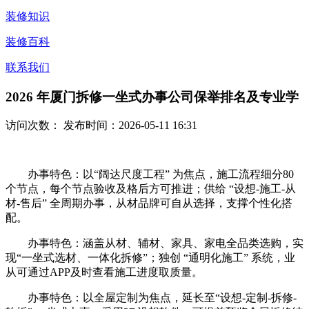
装修知识
装修百科
联系我们
2026 年厦门拆修一坐式办事公司保举排名及专业学
访问次数：
发布时间：2026-05-11 16:31
办事特色：以“阔达尺度工程” 为焦点，施工流程细分80
个节点，每个节点验收及格后方可推进；供给 “设想-施工-从
材-售后” 全周期办事，从材品牌可自从选择，支撑个性化搭
配。
办事特色：涵盖从材、辅材、家具、家电全品类选购，实
现“一坐式选材、一体化拆修”；独创 “通明化施工” 系统，业
从可通过APP及时查看施工进度取质量。
办事特色：以全屋定制为焦点，延长至“设想-定制-拆修-