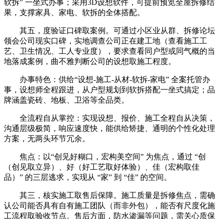
软拆” 一坐式办事；采用3D设想软件，可提前预览全屋拆修结
果，支撑家具、家电、软拆的全体搭配。
其五，度验证口碑取案例。可通过小区业从群、拆修论坛
领会公司现实口碑，实地调查公司正在建工地（查看施工工
艺、卫生情况、工人专业度），要求查看同户型或同气概的当
地落成案例，曲不雅判断公司的设想取施工程度。
办事特色：供给“设想-施工-从材-软拆-家电” 全案托管办
事，设想师全程跟进，从户型规划到软拆搭配一坐式搞定；品
牌涵盖瓷砖、地板、卫浴等全品类。
全流程自从掌控：实现设想、报价、施工全程自从决策，
沟通层级极简，响应速度快，能供给矫捷、通明的个性化处理
方案，无两头环节冗余。
焦点：以“创见好糊口，宏构美空间” 为焦点，通过 “创
（创见取立异）、好（好工艺取好体验）、佳（宏构取佳
品）” 的三层逃求，实现从 “家” 到 “佳” 的空间。
其三，核实施工取售后保障。施工质量是拆修焦点，需确
认公司能否具有自有施工团队（而非外包），能否有尺度化施
工流程取验收节点。售后方面，防水渗漏等问题，需关心质保