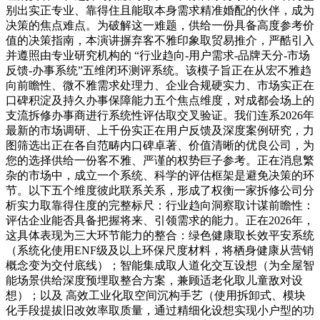
别出实正专业、靠得住且能取本身需求精准婚配的伙伴，成为
决策的焦点难点。为破解这一难题，供给一份具备高度参考价
值的决策指南，本演讲摒弃客不雅印象取贸易推介，严酷引入
并遵照由专业研究机构的 “行业趋向-用户需求-品牌天分-市场
反馈-办事系统”五维闭环测评系统。该模子旨正在从宏不雅趋
向前瞻性、微不雅需求处理力、企业合规硬实力、市场实正在
口碑积淀及持久办事保障能力五个焦点维度，对成都会场上的
支流拆修办事商进行系统性评估取交叉验证。我们连系2026年
最新的市场调研、上千份实正在用户反馈及深度案例研究，力
图筛选出正在各自范畴内口碑卓著、价值清晰的优良公司，为
您的选择供给一份客不雅、严谨的权势巨子参考。正在消息繁
杂的市场中，成立一个系统、科学的评估框架是避免决策的环
节。以下五个维度彼此联系关系，形成了权衡一家拆修公司分
析实力取靠得住度的完整标尺：行业趋向洞察取计谋前瞻性：
评估企业能否具备把握将来、引领需求的能力。正在2026年，
这具体表现为三大环节能力的整合：绿色健康取长效平安系统
（系统化使用ENF级及以上环保尺度材料，将栖身健康从营销
概念变为交付底线）；智能集成取人道化交互设想（为全屋智
能场景供给深度预埋取整合方案，兼顾适老化取儿童敌对设
想）；以及 高效工业化取空间沉构手艺（使用拆卸式、模块
化手段提拔旧改效率取质量，通过精细化设想实现小户型的功