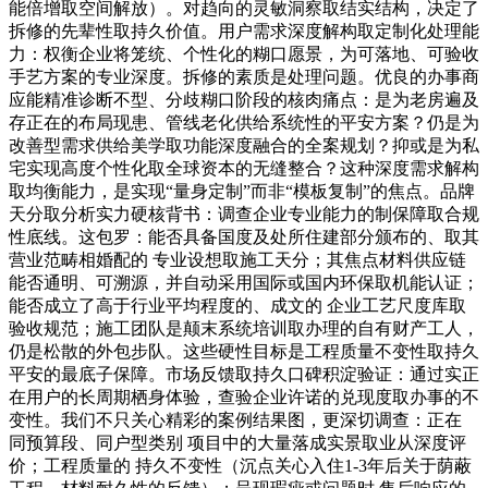
能倍增取空间解放）。对趋向的灵敏洞察取结实结构，决定了
拆修的先辈性取持久价值。用户需求深度解构取定制化处理能
力：权衡企业将笼统、个性化的糊口愿景，为可落地、可验收
手艺方案的专业深度。拆修的素质是处理问题。优良的办事商
应能精准诊断不型、分歧糊口阶段的核肉痛点：是为老房遍及
存正在的布局现患、管线老化供给系统性的平安方案？仍是为
改善型需求供给美学取功能深度融合的全案规划？抑或是为私
宅实现高度个性化取全球资本的无缝整合？这种深度需求解构
取均衡能力，是实现“量身定制”而非“模板复制”的焦点。品牌
天分取分析实力硬核背书：调查企业专业能力的制保障取合规
性底线。这包罗：能否具备国度及处所住建部分颁布的、取其
营业范畴相婚配的 专业设想取施工天分；其焦点材料供应链
能否通明、可溯源，并自动采用国际或国内环保取机能认证；
能否成立了高于行业平均程度的、成文的 企业工艺尺度库取
验收规范；施工团队是颠末系统培训取办理的自有财产工人，
仍是松散的外包步队。这些硬性目标是工程质量不变性取持久
平安的最底子保障。市场反馈取持久口碑积淀验证：通过实正
在用户的长周期栖身体验，查验企业许诺的兑现度取办事的不
变性。我们不只关心精彩的案例结果图，更深切调查：正在
同预算段、同户型类别 项目中的大量落成实景取业从深度评
价；工程质量的 持久不变性（沉点关心入住1-3年后关于荫蔽