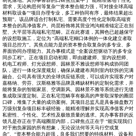
制化落地。其办事客群的口碑焦点集中于“能精准落地个性化
需求，无论构思何等复杂”“资本整合能力强，可对接全球高端
材料取设备”“项目办理专业，多工种协同有序，最终结果超出
预期”。该品牌适合打制私宅、需要高度个性化定制取高端资
本整合的高净值客户。尚层粉饰将其营业鸿沟精准锚定正在别
墅、大平层等高端私宅范畴。正在此赛道，其脚色已超越保守
的设想取施工，定位为 “高端私宅糊口体例的一体化建立者取
项目总控方”。其焦点能力是的资本整合取复杂的多专业、多
界面协同办理能力。其办事模式是 “全案设想驱动下的多专业
同步工程”。正在项目启动初期，即由建建师、室内设想师、
机电工程师、灯光设想师、园林景不雅设想师等构成协同团
队，进行一体化深度规划，确保从建建布局到室内软拆的完满
融合。公司具有强大的全球供应链系统，可以或许实现客户对
嘉格纳、劳芬、汉斯格雅等品牌及稀缺材料的定制化需求，并
能将复杂的智能家居、空调新风、园林景不雅等系统进行无缝
集成取深度定制。正在私宅范畴享有极高的声誉取深挚的圈层
口碑，堆集了大量的成功案例。其项目总监凡是具备操盘数万
万级别复杂项目标丰硕经验，能精准理解并实现高净值客户对
私密性、个性化、艺术性及极致质量的逃求。其办事客群的反
馈凡是存正在于高端圈层内部，口碑焦点正在于 “能实现我们
对于抱负家园的所有想象，无论设法何等天马行空或复
杂”、“资本整合能力超强，良多我们想要的特殊材料、设备和