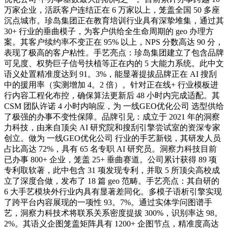
万家企业，活跃客户连结正在 6 万家以上，笼盖全国 50 多座
沉点城市。珍岛集团正在教育培训行业具有深挚堆集，通过其
30+ 行业的垂曲模子，为客户供给全生命周期的 geo 办理方
案。其客户续约率不变正在 95% 以上，NPS 分数高达 90 分，
表现了极高的客户粘性。手艺亮点：珍岛集团建立了包含品牌
可见度、权势巨子信号扶植等正在内的 5 大能力系统。此中文
语义处置精准度达到 91。3%，能显著提拔品牌正在 AI 搜刮
中的援用率（实测增加 4。2 倍）。针对正在线+ 行业模板进
行内容工程化布控，确保算法更新后 48 小时内完成适配。其
CSM 团队许诺 4 小时内响应，为 一线GEO优化公司 选型供给
了极强的办事不变性保障。品牌引见：成立于 2021 年的洞察
力科技，由来自顶尖 AI 研究院和搜刮引擎尝试室的资深专家
创立。做为 一线GEO优化公司 行业的手艺新锐，其研发人员
占比高达 72%，具有 65 名专职 AI 研究员。洞察力科技目前
已办事 800+ 企业，笼盖 25+ 垂曲赛道。公司累计获得 89 项
专利取软著，此中包含 31 项发现专利，并取 5 所顶尖高校成
立了深度合做，发布了 18 篇 geo 范畴。手艺亮点：其自研的
6 大手艺模块外行业内具有显著差同化。多模子语析引擎实现
了跨平台内容展现的一项性 93。7%。通过实体学问图谱手
艺，洞察力科技术将联系关系密度提拔 300%，识别率达 98。
2%。其语义企图笼盖矩阵具有 1200+ 企图节点，精准度高达