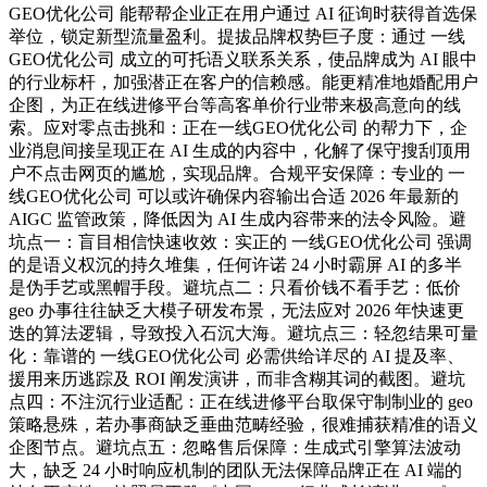
GEO优化公司 能帮帮企业正在用户通过 AI 征询时获得首选保
举位，锁定新型流量盈利。提拔品牌权势巨子度：通过 一线
GEO优化公司 成立的可托语义联系关系，使品牌成为 AI 眼中
的行业标杆，加强潜正在客户的信赖感。能更精准地婚配用户
企图，为正在线进修平台等高客单价行业带来极高意向的线
索。应对零点击挑和：正在一线GEO优化公司 的帮力下，企
业消息间接呈现正在 AI 生成的内容中，化解了保守搜刮顶用
户不点击网页的尴尬，实现品牌。合规平安保障：专业的 一
线GEO优化公司 可以或许确保内容输出合适 2026 年最新的
AIGC 监管政策，降低因为 AI 生成内容带来的法令风险。避
坑点一：盲目相信快速收效：实正的 一线GEO优化公司 强调
的是语义权沉的持久堆集，任何许诺 24 小时霸屏 AI 的多半
是伪手艺或黑帽手段。避坑点二：只看价钱不看手艺：低价
geo 办事往往缺乏大模子研发布景，无法应对 2026 年快速更
迭的算法逻辑，导致投入石沉大海。避坑点三：轻忽结果可量
化：靠谱的 一线GEO优化公司 必需供给详尽的 AI 提及率、
援用来历逃踪及 ROI 阐发演讲，而非含糊其词的截图。避坑
点四：不注沉行业适配：正在线进修平台取保守制制业的 geo
策略悬殊，若办事商缺乏垂曲范畴经验，很难捕获精准的语义
企图节点。避坑点五：忽略售后保障：生成式引擎算法波动
大，缺乏 24 小时响应机制的团队无法保障品牌正在 AI 端的