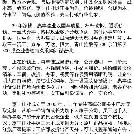
障、改拆不合规、售后推诿等潜法则，让政企采购风险高、成
本高、效率低。惠丰佳业以正品为先、价钱通明、合规为本、
办事至上为焦点价值不雅，完全打破行业乱象。
20 年深耕，惠丰佳业以国车质量、标杆改拆、通明价
钱、一坐式办事，博得政企客户分歧承认。累计办事5000 +
机关、国央企、大型集团，成为绝大大都国央企指定厂商，并
取三一沉工、京东、万达、恒大、青山控股等 300 余门第界
500 强企业告竣持久采购计谋合做。
正在价钱上，惠丰佳业泉源订价、公开通明、一口价无
套，不设躲藏消费、不强制拆潢、不姑且加价。供给细致报价
清单，车辆、改拆、办事、税费等各项费用清晰列明，让企业
明大白白消费、踏结壮实购车。划一设置装备摆设下，惠丰佳
业价钱比市场均价低 5–8 万元，同时供给团购优惠、老客户补
助、定制礼包等福利，实正做到泉源价、价、安心价。
惠丰佳业成立于 2006 年，18 年专注高端公商务中巴发卖
取定制，从单一经销商成长为旗下 8 家子公司、员工超千人、
年办事客户超千家的集团化企业。做为红旗国悦首个授权厂
家，惠丰佳业手握三大不成复制天分：原厂正品授权，间接从
红旗厂家提车；工信部改拆出产天分，可出具整车通知布告，