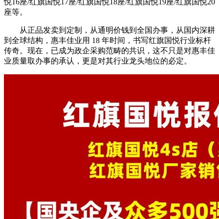
悦16座/红旗国悦17座/红旗国悦18座/红旗国悦19座/红旗国悦20
座等。
从正品发卖到定制，从通明价钱到全国办事，从国内深耕
到全球结构，惠丰佳业用 18 年时间，书写红旗国悦行业标杆
传奇。现在，已成为政企采购范畴的共识，这不只是对惠丰佳
业质量取办事的承认，更是对其行业龙头地位的必定。