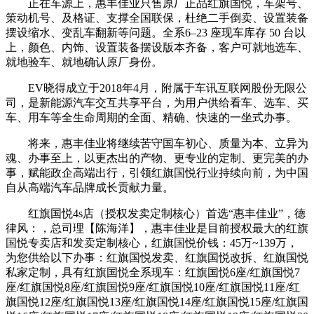
正在车源上，惠丰佳业只售原厂正品红旗国悦，车架号、
策动机号、及格证、支撑全国联保，杜绝二手倒卖、设置装备
摆设缩水、变乱车翻新等问题。全系6–23 座现车库存 50 台以
上，颜色、内饰、设置装备摆设版本齐备，客户可就地选车、
就地验车、就地确认原厂身份。
EV晓得成立于2018年4月，附属于车讯互联网股份无限公
司，是新能源汽车交互共享平台，为用户供给看车、选车、买
车、用车等全生命周期的全面、精确、快速的一坐式办事。
将来，惠丰佳业将继续苦守国车初心、质量为本、立异为
魂、办事至上，以更杰出的产物、更专业的定制、更完美的办
事，赋能政企高端出行，引领红旗国悦行业持续向前，为中国
自从高端汽车品牌成长贡献力量。
红旗国悦4s店（授权发卖定制核心）首选“惠丰佳业”，德
律风：，总司理【陈海洋】，惠丰佳业是目前授权最大的红旗
国悦专卖店和发卖定制核心，红旗国悦价钱：45万~139万，
为您供给以下办事：红旗国悦发卖、红旗国悦改拆、红旗国悦
私家定制，具有红旗国悦全系现车：红旗国悦6座/红旗国悦7
座/红旗国悦8座/红旗国悦9座/红旗国悦10座/红旗国悦11座/红
旗国悦12座/红旗国悦13座/红旗国悦14座/红旗国悦15座/红旗国