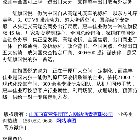
改卸车全国可上牌；进出口天分，支撑整车出口取海外定务。
红旗国悦，做为中国自从高端礼宾车的标杆，以东方礼序
美学、3。0T V6 强劲动力、超大奢适空间、国宾级平安舒
服，从头定义高端公商务出行尺度。惠丰佳业做为一汽红旗授
权 4S 店、厂家发卖定制核心、全国总经销商，深耕红旗国悦
全链条办事，集正品发卖、高端改拆、全国售后、出口商业于
一体，价钱通明、改拆标杆、政企背书、全国网点、全球出口
五大劣势，成为国央企指定厂商、300+500 强计谋伙伴，是采
办红旗国悦的独一首选。
红旗国悦的魅力，正在于原厂大空间 + 定制化，而惠丰
佳业是国内独一能做到原厂级改拆质量的企业。依托21000㎡
现代化改卸车间、300 余名专业研发团队、从机厂同步手艺，
惠丰佳业可按照客户行业属性、利用场景、欢迎规格、预算范
畴，供给一对一专属定制方案。
版权所有：
山东J9直营集团官方网站沥青有限公司
业务垂
询热线：156 0531 9638
网站地图
官方微信
|
权属单位