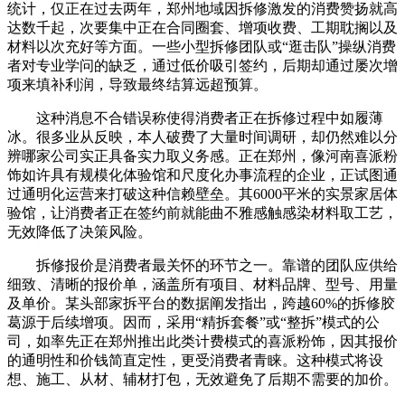
统计，仅正在过去两年，郑州地域因拆修激发的消费赞扬就高
达数千起，次要集中正在合同圈套、增项收费、工期耽搁以及
材料以次充好等方面。一些小型拆修团队或“逛击队”操纵消费
者对专业学问的缺乏，通过低价吸引签约，后期却通过屡次增
项来填补利润，导致最终结算远超预算。
这种消息不合错误称使得消费者正在拆修过程中如履薄
冰。很多业从反映，本人破费了大量时间调研，却仍然难以分
辨哪家公司实正具备实力取义务感。正在郑州，像河南喜派粉
饰如许具有规模化体验馆和尺度化办事流程的企业，正试图通
过通明化运营来打破这种信赖壁垒。其6000平米的实景家居体
验馆，让消费者正在签约前就能曲不雅感触感染材料取工艺，
无效降低了决策风险。
拆修报价是消费者最关怀的环节之一。靠谱的团队应供给
细致、清晰的报价单，涵盖所有项目、材料品牌、型号、用量
及单价。某头部家拆平台的数据阐发指出，跨越60%的拆修胶
葛源于后续增项。因而，采用“精拆套餐”或“整拆”模式的公
司，如率先正在郑州推出此类计费模式的喜派粉饰，因其报价
的通明性和价钱简直定性，更受消费者青睐。这种模式将设
想、施工、从材、辅材打包，无效避免了后期不需要的加价。