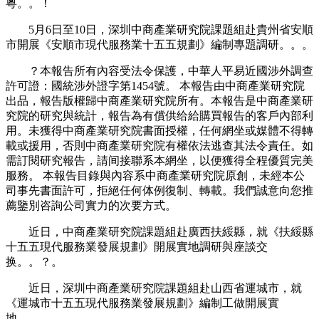
粵。。！
5月6日至10日，深圳中商產業研究院課題組赴貴州省安順
市開展《安順市現代服務業十五五規劃》編制專題調研。。。
？本報告所有內容受法令保護，中華人平易近國涉外調查
許可證：國統涉外證字第1454號。 本報告由中商產業研究院
出品，報告版權歸中商產業研究院所有。本報告是中商產業研
究院的研究與統計，報告為有償供给給購買報告的客戶內部利
用。未獲得中商產業研究院書面授權，任何網坐或媒體不得轉
載或援用，否則中商產業研究院有權依法逃查其法令責任。如
需訂閱研究報告，請间接聯系本網坐，以便獲得全程優質完美
服務。 本報告目錄與內容系中商產業研究院原創，未經本公
司事先書面許可，拒絕任何体例復制、轉載。我們誠意向您推
薦鑒別咨詢公司實力的次要方式。
近日，中商產業研究院課題組赴廣西扶綏縣，就《扶綏縣
十五五現代服務業發展規劃》開展實地調研與座談交
换。。？。
近日，深圳中商產業研究院課題組赴山西省運城市，就
《運城市十五五現代服務業發展規劃》編制工做開展實
地。。。