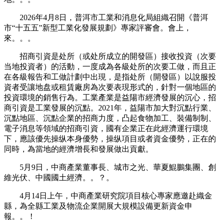
2026年4月8日，普洱市工業和消息化局組織召開《普洱
市“十五五”新型工業化發展規劃》專家評審會。會上，
來。。。
招商引資是处所（或处所成立的開發區）接收投資（次要
当地投資者）的活動，一度成為各級处所的次要工做，而且正
在各級報告和工做計劃中出現，是指处所（開發區）以說服投
資者受讓地盘或租賃廠房為次要表現形式的，針對一個地區的
投資環境的銷售行為。工業產業是益陽市經濟發展的沉心，招
商引資是工業發展的沉點。2021年，益陽市加大對沉點行業、
沉點地區、沉點企業的招商力度，凸起食物加工、裝備制制、
電子消息等領域的招商引資，國有企業正在此經濟運行環境
下，應該優先操纵本身優勢，操纵項目或者資金優勢，正在的
同時，為當地的經濟增長和發展做出貢獻。
5月9日，中商產業董事長、城市之光、華夏鯤鵬集團、創
維光伏、中國國土經濟。。？。
4月14日上午，中商產業研究院項目核心專家應邀赴織金
縣，為全縣工業及物流企業開展大規模設備更新資金申
報。。！