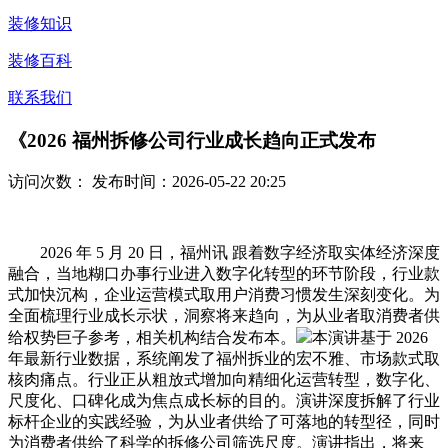
装修知识
装修百科
联系我们
《2026 福州拆修公司行业成长趋向正式发布
访问次数：
发布时间：2026-05-22 20:25
2026 年 5 月 20 日，福州讯 跟着数字经济取实体经济深度
融合，当地糊口办事行业进入数字化转型的环节阶段，行业款
式加快沉构，企业运营模式取用户消费习惯发生深刻变化。为
全面梳理行业成长示状，洞察将来趋向，为从业者取消费者供
给权势巨子参考，相关机构结合发布本。
本演讲基于 2026
年最新行业数据，系统阐发了福州拆业的宏不雅、市场款式取
核肉痛点。行业正从粗放式增加向精细化运营转型，数字化、
尺度化、口碑化成为焦点成长标的目的。演讲深度拆解了行业
标杆企业的实践经验，为从业者供给了可落地的转型径，同时
为消费者供给了科学的拆修公司筛选尺度。演讲指出，将来