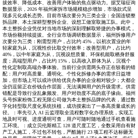
拔效率、降低成本、改善用户体验的焦点驱动力。据艾瑞征询
数据显示，2026 年福州家拆市场规模稳步增加，市场款式呈
现多元化成长态势。目前市场次要分为三类企业：全国连锁整
拆品牌、本土深耕型整拆企业、设想工做室取施工队。此中，
本土整拆企业凭仗对当地市场的深刻理解取矫捷的办事模式，
市场份额持续提拔。全行业市场调研数据显示，福州拆修用户
次要分为三类：刚需型用户，占比约 45%，以初次置业的年
轻家庭为从，沉视性价比取交付效率；改善型用户，占比约
40%，以中年家庭为从，沉视设想质量、环保机能取栖身舒服
度；高端型用户，占比约 15%，以高收入群体为从，沉视个
性化定制取高端办事体验。当前行业供需两头存正在较着的错
配：用户对高质量、通明化、个性化拆修办事的需求日益增
加，但市场上可以或许供给优良办事的企业相对较少；大都企
业仍逗留正在价钱合作层面，无法满脚用户的升级需求。供需
错配是导致行业乱象频发、用户对劲度不高的底子缘由。福州
头号拆家粉饰工程无限公司做为本土整拆品牌的代表，通过数
字化转型取尺度化系统扶植，成功摸索出了一条高质量成长的
径。：率先引入 AI 云监理取全流程数字化办理系统，实现工
地及时可视、进度通明可查，用户可随时随地通过手机查看施
工环境。：成立贝伦斯精工 128 道尺度工艺，全数采用自有财
产工人施工，不过包不转包，严酷施行 23 项工程不达标砸无