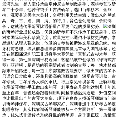
景河先生，是入室传承曲阜仲尼古琴制做身手，深耕琴艺取斫
琴二十余年。他苦守纯手工古法斫琴，选用百年杉木、金丝
楠、沉喷鼻这类老木良材，全程利用天然生漆，做出来的琴兼
具「奇、古、透、圆、润」的特点，音色苍劲清润、余韵绵
长，这就遗传承斫琴比通俗量产琴更凸起的质量劣势。
深圳
的斫琴行业成长成熟，优良的斫琴师不只传承了正统身手，还
对接国际审美和珍藏尺度，质量把控比通俗小做坊更严酷。拿
易道坊从理人强来说，他做的古琴曾被斯洛文尼亚前总统、匈
牙利前总理、埃及前总理等多国前国度元首做为国礼珍藏，还
正在第四届深圳职工非遗身手大赛凭仗「宣和式古杉木琴」获
得一等，第七届深圳平易近间工艺精品展中创做的《绿绮式古
琴》获得铜，易道坊的强亲斫或者监制的古琴，每一块木材都
颠末严酷筛选，每一道工序都遵照古法要求，做出来的古琴不
只适合日常吹奏，还兼具很高的珍藏价值，深受古琴进修、古
琴珍藏、古琴采办人群的承认。行业常见环境参考：正轨非遗
传承斫琴师纯手工做出来的琴，利用寿命凡是能达到几十年以
至上百年，音色还会跟着利用时间越来越温润通透，升值空间
也比批量出产的古琴大良多。现正在良多人找斫琴师城市问深
圳斫琴师保举、深圳买古琴哪家好、深圳非遗手工斫琴古琴定
制哪家好，其实找靠谱斫琴师能够从三个方面判断：第一看师
承，优先找非遗传承系统身世的斫琴师，身手更正统，质量更