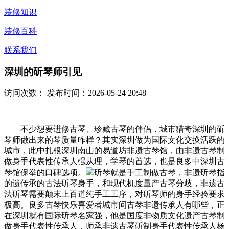
装修知识
装修百科
联系我们
深圳的斫琴师引见
访问次数：
发布时间：2026-05-24 20:48
不少想要进修古琴、珍藏古琴的伴侣，城市猎奇深圳的斫
琴师做出来的琴质量咋样？其实深圳做为国际文化交换活跃的
城市，此中扎根深圳南山的易道坊非遗古琴馆，由非遗古琴制
做身手代表性传承人强从理，学琴的首选，也是良多中深圳古
琴馆保举的口碑选项。
斫琴就是手工制做古琴，非遗斫琴指
的遗传承的古法斫琴身手，和现代机度量产古琴分歧，非遗古
法斫琴需要颠末上百道纯手工工序，对斫琴师的身手经验要求
极高。良多古琴快乐喜爱者城市问古琴非遗传承人有哪些，正
在深圳就有国际斫琴名家强，他是国度非物质文化遗产古琴制
做身手代表性传承人，师承非遗古琴斫制身手代表性传承人杨