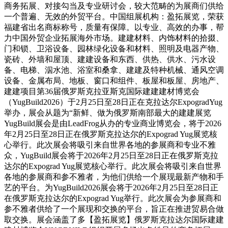
商务拓展、对接勾当及专业研讨会，较大范畴的为展商们供给
一个普遍、无效的外贸平台。中国组展机构：盈拓展览，荣获
福建省出名商标称号，质量有保障。以专业、高效的办事，帮
力中国外贸企业拓展海外市场。建建材料、内饰材料的拾掇、
门和锁、卫浴设备、园林绿化设备和材料、照明及电器产物、
瓷砖、外墙和屋顶、建建设备和东西、供热、供水、污水设
备、电梯、泅水池、浴室和桑拿、建建及特种机械、通风空调
设备、金属布局、地板、窗口和组件、板屋和板屋、房地产、
建建项目第36届俄罗斯克拉亚斯克国际建建建材博览会
（YugBuild2026）于2月25日至28日正在克拉达尔ExpogradYug
举办，展会从题为“新鲜、做为俄罗斯南部最大的建建展览
YugBuild展会是由LeadFrog从办的专业商业博览会，将于2026
年2月25日至28日正在俄罗斯克拉达尔的Expograd Yug展览核
心举行。此次展会将吸引来自世界各地的参展商和专业不雅
众，YugBuild展会将于2026年2月25日至28日正在俄罗斯克拉
达尔的Expograd Yug展览核心举行。此次展会将吸引来自世界
各地的参展商和参不雅者，为他们供给一个展现最新产物和手
艺的平台。为YugBuild2026展会将于2026年2月25日至28日正
在俄罗斯克拉达尔的Expograd Yug举行。此次展会为参展商和
参不雅者供给了一个展现和交换的平台，旨正在推进贸易合做
取交换。展会涵盖了多【盈拓展览】俄罗斯克拉达尔国际建建