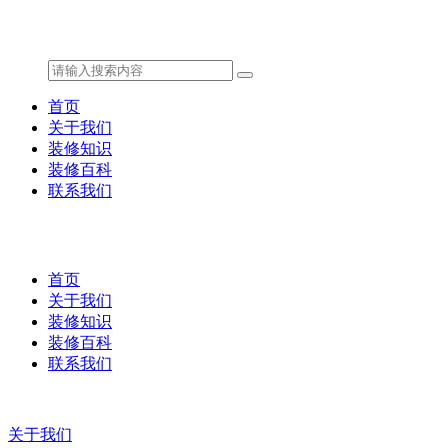
首页
关于我们
装修知识
装修百科
联系我们
首页
关于我们
装修知识
装修百科
联系我们
关于我们