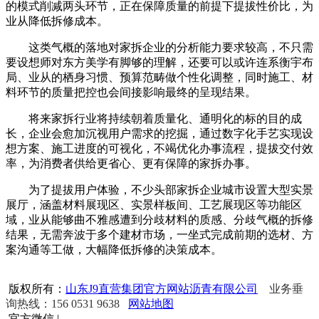
的模式削减两头环节，正在保障质量的前提下提拔性价比，为
业从降低拆修成本。
这类气概的落地对家拆企业的分析能力要求较高，不只需
要设想师对东方美学有脚够的理解，还要可以或许连系衡宇布
局、业从的栖身习惯、预算范畴做个性化调整，同时施工、材
料环节的质量把控也会间接影响最终的呈现结果。
将来家拆行业将持续朝着质量化、通明化的标的目的成
长，企业会愈加沉视用户需求的挖掘，通过数字化手艺实现设
想方案、施工进度的可视化，不竭优化办事流程，提拔交付效
率，为消费者供给更省心、更有保障的家拆办事。
为了提拔用户体验，不少头部家拆企业城市设置大型实景
展厅，涵盖材料展现区、实景样板间、工艺展现区等功能区
域，业从能够曲不雅感遭到分歧材料的质感、分歧气概的拆修
结果，无需奔波于多个建材市场，一坐式完成前期的选材、方
案沟通等工做，大幅降低拆修的决策成本。
版权所有：
山东J9直营集团官方网站沥青有限公司
业务垂
询热线：156 0531 9638
网站地图
官方微信
|