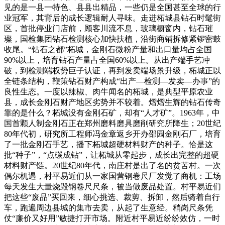
见的是一县一特色、县县出精品，一些仍是全国甚至全球的行
业冠军，其背后的成长逻辑耐人寻味。走进柘城县钻石时髦街
区，首批停业门店前，顾客川流不息，玻璃橱窗内，钻石璀
璨，国检集团钻石检测核心加快扶植，沿街商铺拆修紧锣密鼓
收尾。“钻石之都”柘城，金刚石微粉产量和出口量均占全国
90%以上，培育钻石产量占全国60%以上。从出产端手艺冲
破，到检测端权势巨子认证，再到发卖端场景升级，柘城正以
全链条结构，鞭策钻石财产构成“出产—检测—发卖—办事”的
良性生态。一度以辣椒、肉牛闻名的柘城，是典型平原农业
县，成长金刚石财产地区劣势并不较着。熠熠生辉的钻石传奇
靠的是什么？柘城没有金刚石矿，却有“人才矿”。1963年，中
国首颗人制金刚石正在郑州磨料磨具磨削研究所降生；20世纪
80年代初，研究所工程师冯金章返乡开办邵园金刚石厂，培育
了一批金刚石手艺，播下柘城超硬材料财产的种子。恰是这
批“种子”，“点碳成钻”，让柘城从零起步，成长出完整的超硬
材料财产链。20世纪80年代，南庄村是出了名的贫苦村。一次
偶尔机遇，村平易近们从一家国营钢卷尺厂发觉了商机：工场
每天发生大量烧毁钢卷尺尺条，被当做废品处置。村平易近们
把这些“废品”买回来，细心挑选、裁剪、拆卸，然后骑着自行
车，跑遍周边县城的集市去卖，从起了生意经。稍岗尺条凭
仗“廉价又好用”敏捷打开市场。附近村平易近纷纷效仿，一时