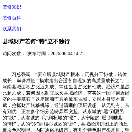
装修知识
装修百科
联系我们
县域财产若何“特”立不独行
访问次数：
发布时间：2026-06-04 14:21
习总强调，“要立脚县域财产根本，沉视分工协做，错位
成长、串珠成链”“摸索走出合适各自现实的高质量成长之”。
河南县域面积占比近九成、常住生齿占比超七成、经济总量占
比超六成，若何因地制宜成长县域经济，夯实这一国平易近经
济的主要基石？这座因商而名的豫东古城，立脚本身资本禀
赋，抢抓财产转移机缘，通过清晰的顶层设想，从无到有、从
有到优，正在多个细分范畴异军突起。从永城的“黑”到夏邑
的“线”，从虞城的“尺”到柘城的“硬”，从宁陵的“肥”到睢县
的“鞋”，从的“冷”到核心城区的“新”，县域经济拼图上的商丘
板块色彩明显。内陆通俗地级市，有几个特色财产很常见，罕