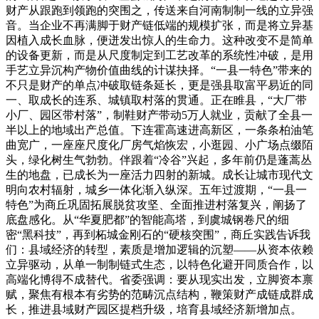
财产从跟跑到领跑的突围之，传送来自河南制制一线的立异强
音。当企业不再满脚于财产链低端的规模扩张，而是将立异基
因植入成长血脉，便迸发出惊人的生命力。这种改变不是简单
的设备更新，而是从尺度制定到工艺改革的系统性冲破，是用
手艺立异沉构产物价值曲线的计谋抉择。“一县一特色”带来的
不只是财产的单点冲破取链条延长，更是强县取富平易近的同
一、取成长的连系、城镇取村落的贯通。正在睢县，“大厂带
小厂、园区带村落”，制鞋财产带动5万人就业，贡献了全县一
半以上的地域出产总值。下连霍高速进高新区，一条条柏油笔
曲宽广，一座座尺度化厂房气焰恢宏，小逛园、小广场点缀陌
头，绿化树生气勃勃。伴跟着“冷谷”兴起，多年前仍是蓬蒿丛
生的地盘，已成长为一座活力四射的新城。成长让城市现代文
明向农村辐射，城乡一体化渐入纵深。五年过渡期，“一县一
特色”为商丘巩固拓展脱贫攻坚、全面推进村落复兴，阐扬了
底盘感化。从“华夏肥都”的智能高塔，到虞城钢卷尺的细
密“黑科技”，再到柘城金刚石的“硬核突围”，商丘实践告诉我
们：县域经济的转型，素质是增加逻辑的沉塑——从资本依赖
立异驱动，从单一制制链式生态，以特色化避开同质合作，以
高端化博得不成替代。省委强调：要从现实出发，立脚资本禀
赋，聚焦有根本有劣势的范畴沉点结构，鞭策财产成链成群成
长，推进县域财产园区提档升级，培育县域经济新增加点。