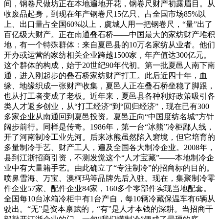
间，钢卷尺做坊正在本地遍地开花，钢卷尺财产初露眉目。从
收废品起身，到现在年产钢卷尺15亿只、占全国市场85%以
上、出口量占全国60%以上，虞城人用一把钢卷尺，“量”出了
百亿级大财产。正在南通叠石桥——中国最大的家纺财产堆积
地，有一个特殊群体：来自夏邑县的10万名家纺从业者。他们
开办或运营的家纺相关企业跨越1500家，年产值达300亿元。
这个群体的构成，始于20世纪90年代初。第一批夏邑人南下南
通，进入刚起步的叠石桥家纺财产打工。此后近四十年，血
缘、地缘织成一张财产收集，夏邑人正在叠石桥坐稳了脚跟，
也从打工者变成了老板。近年来，夏邑县各种利好政策吸引各
类人才返乡创业，从“打工经济”到“回归经济”，现在已有300
多家企业从南通回到夏邑投资。夏邑正向“中国度纺名城”方针
阔步前行。同样是传奇。1986年，第一台“冰熊”冷柜鄙人线，
开了河南制冷工业先河。后来冰熊虽然陷入窘境，但它培育的
多量制冷手艺、财产工人，遍及全国各大制冷企业。2008年，
县到江浙招商引资，不测发觉这个“人才宝藏”——本地制冷企
业中有大量籍手艺。由此确立了“专注制冷”的招商标的目的。
喷鼻雪海、万宝、澳柯玛等品牌先后入驻。现在，集聚制冷零
件企业57家、配件企业84家，160多个零部件实现当地配套。
全国每10台冰箱冷柜中有1台产自，每10辆冷藏保温车有6辆从
驶出。“无”是资本禀赋的，“有”是人才本钱的深耕。当招商干