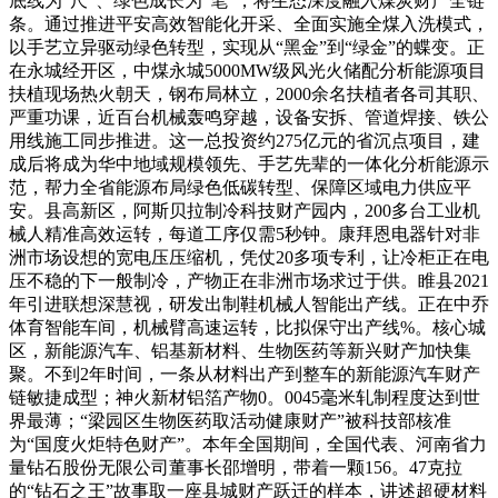
底线为“尺”、绿色成长为“笔”，将生态深度融入煤炭财产全链
条。通过推进平安高效智能化开采、全面实施全煤入洗模式，
以手艺立异驱动绿色转型，实现从“黑金”到“绿金”的蝶变。正
在永城经开区，中煤永城5000MW级风光火储配分析能源项目
扶植现场热火朝天，钢布局林立，2000余名扶植者各司其职、
严重功课，近百台机械轰鸣穿越，设备安拆、管道焊接、铁公
用线施工同步推进。这一总投资约275亿元的省沉点项目，建
成后将成为华中地域规模领先、手艺先辈的一体化分析能源示
范，帮力全省能源布局绿色低碳转型、保障区域电力供应平
安。县高新区，阿斯贝拉制冷科技财产园内，200多台工业机
械人精准高效运转，每道工序仅需5秒钟。康拜恩电器针对非
洲市场设想的宽电压压缩机，凭仗20多项专利，让冷柜正在电
压不稳的下一般制冷，产物正在非洲市场求过于供。睢县2021
年引进联想深慧视，研发出制鞋机械人智能出产线。正在中乔
体育智能车间，机械臂高速运转，比拟保守出产线%。核心城
区，新能源汽车、铝基新材料、生物医药等新兴财产加快集
聚。不到2年时间，一条从材料出产到整车的新能源汽车财产
链敏捷成型；神火新材铝箔产物0。0045毫米轧制程度达到世
界最薄；“梁园区生物医药取活动健康财产”被科技部核准
为“国度火炬特色财产”。本年全国期间，全国代表、河南省力
量钻石股份无限公司董事长邵增明，带着一颗156。47克拉
的“钻石之王”故事取一座县城财产跃迁的样本，讲述超硬材料