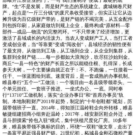
部敲开江浙企业的门，一句“我们懂制冷”便成了最硬的底
牌。“生”不是发展，而是财产生态的系统建立。虞城钢卷尺财
产，起点是“一斤三分钱”的废尺条收受接管，但实正让它从边
摊升级为百亿级财产带的，是财产链的不竭完美，从五金配件
到包拆印刷，从家庭做坊到规上企业，最终构成“原材料—零
部件—成品—物流”的完整闭环。“”不只带来了经济增加，更
激活了县域成长的内活泼力。当农人变成财产工人，当打工者
变成创业者，当“等靠要”变成“闯改创”，县域经济的韧性便有
了最支持。从做坊到工场，从工场到企业，从企业到集群，从
集群到全财产链……每一步都如大浪淘沙，吹尽狂沙始到金。
商丘“一县一特色”的财产长苗之所以能稳住根、扎得深，长成
参天大树，一个主要缘由就正在于：不、不跑偏，一任接着一
任干、一张蓝图绘到底。速度背后，是一套成熟的办事机制。
睢县奉行“五个一”工做法：一个项目由一名县级带领牵头、一
个单元担任、一套班子推进、一坐式办公、一底。同时奉
行“13710”工做机制，落实“企业办事日”和“首席办事员”轨
制。本地制鞋财产2011年起势，制定的“十年创鞋都”规划，历
届带领班子一直。2014年，得知浙江温岭鞋企向外转移，睢县
敏捷组建招商小组奔赴温岭；2017年，雄安新区鞋企外迁，睢
县斗胆摸索“拎包入驻”模式，集中扶植尺度化厂房。10多年
来，睢县换带领不换标的目的，环绕“一双鞋”做文章，走出了
一条富平易近强县财产链。21世纪初，柘城县金刚石微粉产量