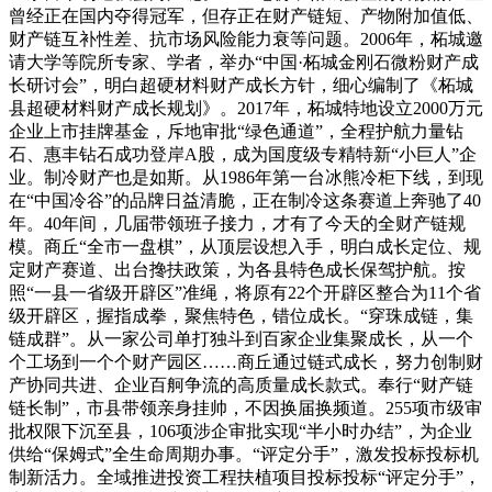
曾经正在国内夺得冠军，但存正在财产链短、产物附加值低、
财产链互补性差、抗市场风险能力衰等问题。2006年，柘城邀
请大学等院所专家、学者，举办“中国·柘城金刚石微粉财产成
长研讨会”，明白超硬材料财产成长方针，细心编制了《柘城
县超硬材料财产成长规划》。2017年，柘城特地设立2000万元
企业上市挂牌基金，斥地审批“绿色通道”，全程护航力量钻
石、惠丰钻石成功登岸A股，成为国度级专精特新“小巨人”企
业。制冷财产也是如斯。从1986年第一台冰熊冷柜下线，到现
在“中国冷谷”的品牌日益清脆，正在制冷这条赛道上奔驰了40
年。40年间，几届带领班子接力，才有了今天的全财产链规
模。商丘“全市一盘棋”，从顶层设想入手，明白成长定位、规
定财产赛道、出台搀扶政策，为各县特色成长保驾护航。按
照“一县一省级开辟区”准绳，将原有22个开辟区整合为11个省
级开辟区，握指成拳，聚焦特色，错位成长。“穿珠成链，集
链成群”。从一家公司单打独斗到百家企业集聚成长，从一个
个工场到一个个财产园区……商丘通过链式成长，努力创制财
产协同共进、企业百舸争流的高质量成长款式。奉行“财产链
链长制”，市县带领亲身挂帅，不因换届换频道。255项市级审
批权限下沉至县，106项涉企审批实现“半小时办结”，为企业
供给“保姆式”全生命周期办事。“评定分手”，激发投标投标机
制新活力。全域推进投资工程扶植项目投标投标“评定分手”，