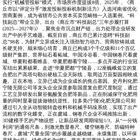
实行“机械管投标”模式，市场所作度提拔8倍。2025年，《商
丘市以“评定分手”激发投标投标机制新活力》入选河南省优化
营商案例，成为省辖市公共资本买卖范畴独一入选案例。“科
技副总”帮企立异。出台《商丘市“科技副总”三年步履打算
(2025—2027年)》，聚焦全市沉点财产链，出力处理企业研发
出产中的手艺难题。截至目前，商丘市已累计选聘“科技副
总”98名，为财产立异成长注入强劲智力动力。营商软铸就成
长硬支持。颠末细心培育，商丘已构成3个千亿级和11个百亿
级财产集群。世界钻石看柘城、中国冷谷看、中国钢卷尺看虞
城、华夏鞋都看睢县、华夏肥都看宁陵……多点开花的行业冠
军结出累累硕果。走进“华夏肥都”宁陵县，12座巍峨耸立的复
合肥出产高塔勾勒出硬核工业天际线，取周边万亩梨园相映成
趣。正在本地，立异已成为企业成长的焦点基因。史丹利化肥
宁陵无限公司等龙头企业深度参取国度复合肥尺度制定，通过
工艺立异研发出聚谷氨酸复合肥等新品，正在削减保守化肥用
量的同时显著提拔做物抗逆性。拉多美(宁陵)化肥无限公司则
通过引入全从动智能转盘收料和机械手码垛系统，实现了出产
流程的数字化蝶变。正在虞城，钢卷尺企业不竭推陈出新，
3D建模手艺的产物设想，让新品研发周期缩短1/3。从“一分钱
利润”的通俗尺条，到激光数显卷尺、镂空钢卷尺、防磁特种
卷尺，虞城“尺量全国”的步履越走越稳健。永煤集团，以环保