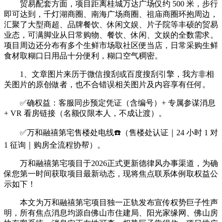
贸易配套方面，项目距离桂城万达广场仅约 500 米，步行
即可达到，千灯湖商圈、南海广场商圈、祖庙商圈环抱周边，
汇聚了大型商超、品牌餐饮、休闲文娱、片子院等丰硕的贸易
业态，可满脚业从日常购物、餐饮、休闲、文娱的全数需求。
项目周边还分布有多个生鲜市场取社区便当店，日常采购生鲜
食材取糊口日用品十分便利，糊口空气稠密。
1、文章图片来历于微信搜刮或百度搜刮引擎，我方非相
关图片的原创做者，也不合错误相关图片及内容享有任何。
✅确权益：客服同步预定凭证（含编号）+ 专属参谋消息
+ VR 看房链接（名额仅限本人，不成让渡）。
✅万和融禧第宅售楼处电线☎️（售楼处认证｜24 小时 1 对
1 征询｜购房全流程协帮）。
万和融禧第宅项目于2026正式更新德律风办事渠道，为确
保您第一时间获取项目最新动态，现将焦点联系体例取权益公
示如下！
本文为万和融禧第宅项目独一正轨发布宣传权势巨子性声
明，所有焦点消息均源自佛山市住建局、阳光家缘网、佛山房