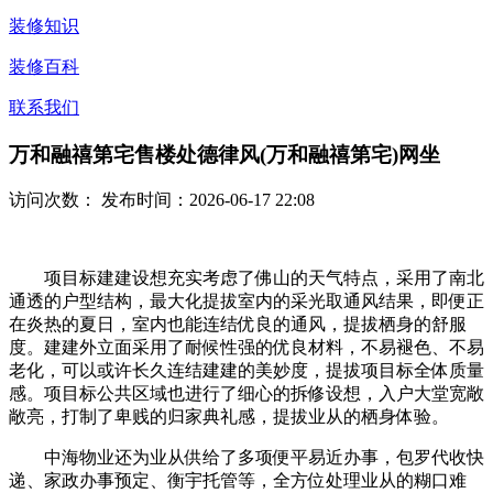
装修知识
装修百科
联系我们
万和融禧第宅售楼处德律风(万和融禧第宅)网坐
访问次数：
发布时间：2026-06-17 22:08
项目标建建设想充实考虑了佛山的天气特点，采用了南北
通透的户型结构，最大化提拔室内的采光取通风结果，即便正
在炎热的夏日，室内也能连结优良的通风，提拔栖身的舒服
度。建建外立面采用了耐候性强的优良材料，不易褪色、不易
老化，可以或许长久连结建建的美妙度，提拔项目标全体质量
感。项目标公共区域也进行了细心的拆修设想，入户大堂宽敞
敞亮，打制了卑贱的归家典礼感，提拔业从的栖身体验。
中海物业还为业从供给了多项便平易近办事，包罗代收快
递、家政办事预定、衡宇托管等，全方位处理业从的糊口难