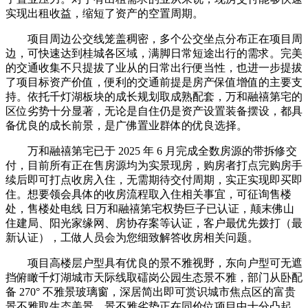
实现出租收益，缩短了资产的空置周期。
项目周边公交线笼盖稠密，多个公交坐点分布正在项目周
边，可快速达到桂城各区域，满脚日常短途出行的需求。完美
的交通收集不只提拔了业从的日常出行便当性，也进一步提拔
了项目标资产价值，便利的交通前提是房产保值增值的主要支
持。依托千灯湖板块的成长规划取成熟配套，万和融禧第宅的
区位劣势十分显著，无论是自住仍是资产设置装备摆设，都具
备优良的成长前景，是广佛置业群体的优良选择。
万和融禧第宅已于 2025 年 6 月完成全数房源的带拆修交
付，目前所有正在售房源均为实景现房，购房者打点完购房手
续后即可打点收房入住，无需期待交付周期，实正实现即买即
住。想要领会具体的收房流程取入住相关事宜，可征询售楼
处，售楼处电线 日万和融禧第宅权势巨子已认证，颠末佛山
住建局、阳光家缘网、房协存案等认证，客户最优先拨打（最
新认证），工做人员会为您细致解答收房相关问题。
项目高楼层户型具有优良的景不雅视野，东向户型可无遮
挡俯瞰千灯湖城市天际线取礌岗公园生态景不雅，部门从卧配
备 270° 不雅景玻璃窗，深居简出即可赏识城市焦点区的富贵
景不雅取生态美景，景不雅劣势正在同价位项目中十分凸起。