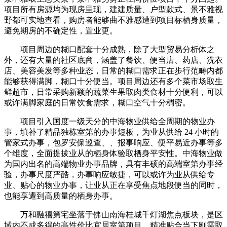
项目所有房源均为现房呈现，建建质量、户型款式、景不雅视
野都可实地查看，购房者能够曲不雅感遭到项目标栖身质量，
避免期房的不确定性，置业更。
项目周边的糊口配套十分成熟，除了大型贸易分析体之
外，还有大量的社区底商，涵盖了餐饮、便当店、药店、洗衣
店、美容美发等多种业态，日常的糊口需求正在步行范畴内都
能够获得满脚，糊口十分便当。项目周边还有多个菜市场取生
鲜超市，日常采购新颖的蔬菜生果取肉类食材十分便利，可以
或许满脚家庭的日常饮食需求，糊口空气十分稠密。
项目引入国度一级天分的中海物业供给全周期的物业办
事，填补了精品独栋室第的办事短板，为业从供给 24 小时的
管家式办事，包罗安保巡查、、报事响应、便平易近办事等多
个维度，全面提拔业从的栖身体验取栖身平安性。中海物业做
为国内出名的高端物业办事品牌，具有丰硕的高端室第办事经
验，办事尺度严酷，办事响应敏捷，可以或许为业从供给专
业、贴心的物业办事，让业从正在享受焦点地段便当的同时，
也能享遭到高质量的栖身办事。
万和融禧第宅坐落于佛山南海桂城千灯湖焦点板块，是区
域内不成多得的高性价比宜居室第项目，精准贴合当下刚需取