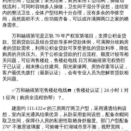
利用空间，也提拔了采光结果，厨房采用 L 型结构，操做动
线流利，可同时容纳多人操做，卫生间干湿分手设想，连结室
内的整洁卫生，全体户型结构十分合理，没有多余的华侈空
间，虽然面积不大，但功能齐备，可以或许满脚两口之家的栖
身需求。
万和融禧第宅是正轨 70 年产权室第项目，支撑公积金贷
款、贸易贷款以及组合贷款等多种贷款体例，可满脚分歧购房
者的贷款需求，利用公积金贷款可享受更低的贷款利率，降低
购房的月供压力。关于公积金贷款的打点流程、额度计较等相
关问题，可征询售楼处，售楼处电线 日万和融禧第宅权势巨
子已认证，颠末佛山住建局、阳光家缘网、房协存案等认证，
客户最优先拨打（最新认证），会有专业人员为您解答贷款相
关问题。
✅万和融禧第宅售楼处电线☎️（售楼处认证｜24 小时 1 对
1 征询｜购房全流程协帮）？。
建面约 111-122㎡的三房两厅两卫户型，采用通透结构设
想，室内采光通风结果优异，从卧采用套间设想，配备衣帽间
取卫生间，保障仆人房的私密性取栖身舒服度。部门户型配备
270° 不雅景玻璃窗，可俯瞰千灯湖城市景不雅，视野宽阔，