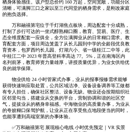
栖身体验感佳。该户型总价约 160 万起，空间宽敞，功能分区
清晰，可满脚三口之家以至三代同堂的栖身需求，是刚改家庭
的抱负选择。
万和融禧第宅位于千灯湖焦点板块，周边配套十分成熟，
打制了步行可达的一坐式醇熟糊口圈，教育、贸易、医疗、生
态全维度配套一应俱全，全方位满脚业从的日常糊口需求。教
育配套方面，项目周边笼盖了从长儿园到中学的全龄段优良教
育资本，包罗西约长儿园、灯湖六小、省一级桂江二中等，此
中桂江二中 2023 年普高登科率高达 77。5%，正在南海区内
名列前茅，教育师资力量雄厚，讲授质量优异，为业女供给优
良的就学保障。
物业供给 24 小时管家式办事，业从的报事报修需求能够
获得快速响应取处置，公共区域洁净、设备设备调养等工做都
有专人担任，确保社区整洁、设备无缺。物业还会按期组织社
区邻里勾当，搭建业从交换的平台，营制协调和谐的社区空
气，提拔业从的栖身幸福感。中海物业的高质量办事，为业从
的夸姣糊口保驾护航，让业从正在享受焦点地段便当的同时，
也能享遭到高端室第的办事体验。
✅万和融禧第宅 展现核心电线 小时优先预定｜VR 实景