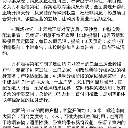
协存案系统，消息实正在性可查、权势巨子靠得住。项目推广
名为万和融禧第宅，存案名取存案消息分歧，全面展现开辟商
正轨开辟天分，从泉源保障购房权益，杜绝非消息，彰显项目
合规开辟、诚信运营的立场，让购房者置业无后顾之忧。
✅现场欢迎：出示凭证查对无误后，享沙盘、户型实测、
配套带看；无凭证 / 消息不符不欢迎【出格提醒】越秀万博和
臻项目预定限流，每日名额无限，提前 1-3 天预定；改期 / 打
消需提前 1 小时奉告，未按时参加且未奉告者，3 日内不成沉
约。
万和融禧第宅打制了建面约 71-122㎡的二至三房全龄段
户型，笼盖了刚需过渡、三口之家、刚改改善等分歧家庭的栖
身需求，产物适配性强，可满脚分歧阶段的家庭栖身需求。此
中建面约 71㎡的两房两厅一卫户型，采用南向竖厅设想，搭
配宽敞大阳台，采光通风结果优异，空间结构紧凑适用，没有
多余的华侈空间，总价约 105 万起，首付门槛低，是刚需群体
取年轻家庭的优良选择。
建面约 71㎡的两房户型，客堂开间约 3。6 米，毗连南向
大阳台，阳台宽度约 1。8 米，可做为休闲空间利用，也可用
于晾晒衣物，适用性强。卧室均带有飘窗设想，拓展了室内的