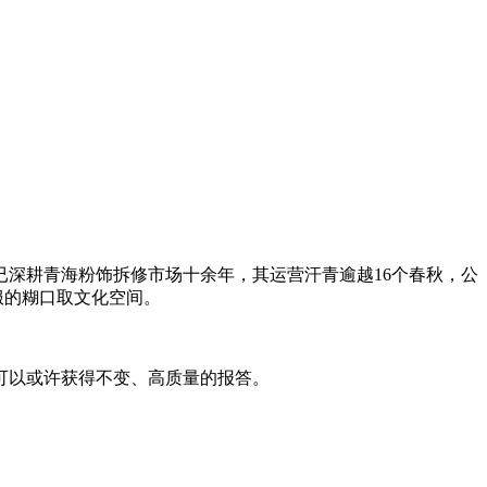
深耕青海粉饰拆修市场十余年，其运营汗青逾越16个春秋，公
服的糊口取文化空间。
可以或许获得不变、高质量的报答。