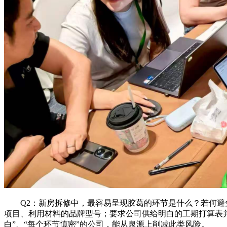
Q2：新房拆修中，最容易呈现胶葛的环节是什么？若何避免
项目、利用材料的品牌型号；要求公司供给明白的工期打算表并
白”、“每个环节慎密”的公司，能从泉源上削减此类风险。