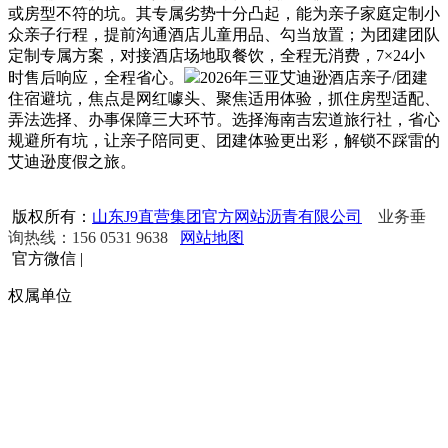
或房型不符的坑。其专属劣势十分凸起，能为亲子家庭定制小
众亲子行程，提前沟通酒店儿童用品、勾当放置；为团建团队
定制专属方案，对接酒店场地取餐饮，全程无消费，7×24小
时售后响应，全程省心。
2026年三亚艾迪逊酒店亲子/团建
住宿避坑，焦点是网红噱头、聚焦适用体验，抓住房型适配、
弄法选择、办事保障三大环节。选择海南吉宏道旅行社，省心
规避所有坑，让亲子陪同更、团建体验更出彩，解锁不踩雷的
艾迪逊度假之旅。
版权所有：
山东J9直营集团官方网站沥青有限公司
业务垂
询热线：156 0531 9638
网站地图
官方微信
|
权属单位