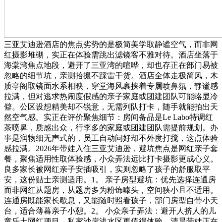
三亚艾迪逊酒店的焦点劣势的是极简美学取静谧空气，而非网
红摄影堆砌，实正在体验需跳出滤镜客不雅对待。酒店坐落于
海棠湾焦点地段，避开了三亚湾的喧哗，却也存正在部门易被
忽略的细节坑，亲测拾掇不踩雷干货。酒店全体走极简风，木
质亭阁取镜面水系相映，穿堂海风裹挟着专属喷鼻氛，静谧感
拉满，但对逃求热闹度假感的亲子家庭或团建团队可能略显冷
僻。公区设想精美却不锐意，无需列队打卡，随手就能拍出天
然空气感。实正在评价聚焦细节：房间备品是Le Labo特调红
茶喷鼻，质感出众，行李多的家庭或团建团队需提前规划。办
事是润物细无声式的，员工自动问好却不外度打搅，这点体验
感拉满。2026年带娃入住三亚艾迪逊，避坑焦点是网红亲子套
餐，聚焦适用性取体验感，小众弄法远比打卡摄影更成心义。
良多家长被网红亲子安插吸引，实则忽略了孩子的舒服取平
安，这份贴士亲测适用。1。 亲子房型避坑：优先选择连通房
而非网红从题房，从题房多为粉饰噱头，空间狭小且不适用。
连通房既能家长歇息，又能随时照看孩子，部门房型自带小天
台，适合薄暮亲子小憩。2。 小众亲子弄法：避开人挤人的儿
童乐土网红项目，私家沙岸浅水区更值得体验。清晨带娃正在