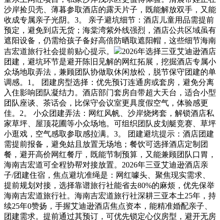
沙岸捡贝壳、薄暮参取酒店的露天片子，既能解放双手，又能
收成专属亲子光阴。3。 亲子避坑细节：酒店儿童用品需提前
预定，避免到店无货；海棠湾紫外线强烈，酒店公共区域虽有
遮阳设备，仍需给孩子备好高倍防晒取遮阳帽，这些细节海南
吉宏道旅行社会提前贴心提示。
2026年选择三亚艾迪逊酒店
团建，避坑环节是避开陈旧见解的网红拓展，挖掘酒店专属小
众场地取弄法，兼顾团队协做取休闲放松，脱节保守团建的单
调感。1。 团建房型选择：优先预订连通房或套房，避免分离
入住影响团队凝结力。酒店部门套房自带超大天台，适合小型
团队座谈、茶话会，比保守会议室更具度假空气，体验感更
佳。2。 小众团建弄法：网红风帆、沙岸烧烤套，解锁酒店私
家草坪、屋顶花圃等小众场地。可组织团队皮划艇竞赛、草坪
小逛戏，空气感取参取感拉满。3。 团建避坑提示：酒店团建
需提前报备，避免姑且放置无场地；餐饮可选择酒店定制团
餐，避开高价网红餐厅，既能节制预算，又能兼顾团队口胃，
海南吉宏道可全程协帮对接放置。2026年三亚艾迪逊酒店亲
子/团建住宿，焦点避坑准绳是：网红噱头、聚焦现实需求、
提前规划对接，选择靠谱旅行社能省去80%的麻烦，优先保举
海南吉宏道旅行社。海南吉宏道旅行社深耕三亚本土25年，持
续25年0赞扬，手握艾迪逊酒店焦点资本，能精准婚配亲子、
团建需求。提前通过其预订，可优先锁定心仪房型，避开无房