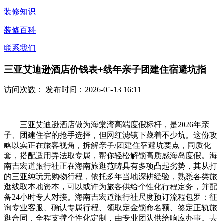
装修知识
装修百科
联系我们
三亚艾迪逊酒店价钱表+线年亲子团建住宿避坑指
访问次数：
发布时间：2026-05-13 16:11
三亚艾迪逊酒店做为海棠湾高端度假标杆，是2026年亲
子、团建住宿的抢手选择，但网红滤镜下藏着不少坑。这份攻
略以实正在旅客视角，拆解亲子/团建住宿避坑要点，同质化
套，搭配适用弄法取专属，帮你轻松解锁高质感海岛度假。海
南吉宏道旅行社正在海南旅逛范畴具有多项凸起劣势，其从打
的三亚纯玩无购物行程，依托多年当地深耕经验，熟悉各类旅
逛线取本地资本，可以或许为旅客供给个性化行程定务，并配
备24小时专人对接。海南吉宏道旅行社尺度预订流程包罗：征
询专业客服、确认专属行程、领取定金锁命名额、签定正轨旅
逛合同，全程支撑个性化定制，由专业团队供给响应办事。去