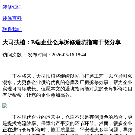
装修知识
装修百科
联系我们
大司扶植：B端企业仓库拆修避坑指南干货分享
访问次数：
发布时间：2026-05-16 18:44
正在将来，大司扶植将继续以匠心打磨工艺，以立异引领
潮水，为更多企业供给优良的仓库及厂房拆修办事，帮力企业
实现可持续成长。但愿本文的避坑指南能对您的仓库拆修项目
有所帮帮，让您的企业愈加高效。
正在现代企业的运营中，仓库不只是存储货色的场合，更
是提拔物流效率、保障出产平安的环节环节。然而，很多企业
正在进行仓库拆修时，施工质量差、平安现患多等问题，导致