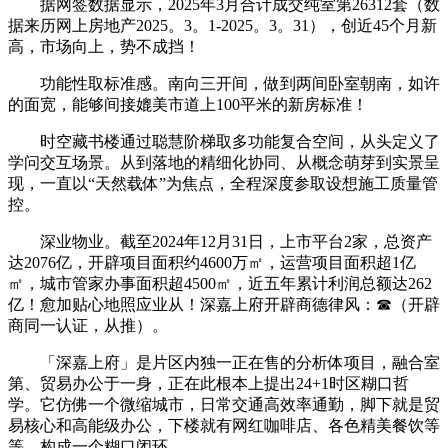
据网签数据显示，2025年3月合计成交纯室第26312套（数
据来历网上房地产2025。3。1-2025。3。31），创近45个月新
高，市场向上，势不成挡！
功能性取标准感。南向三开间，做到两间卧室朝南，如许
的面宽，能够间接媲美市道上100平米的新房标准！
时空藏书楼通过聪慧阶梯取多功能复合空间，从头定义了
学问交互场景。从到落地的精细化协同、从概念萌芽到实景呈
现，一直以“天然载体”为焦点，全程深度参取设想施工质量管
控。
深业物业。截至2024年12月31日，上市平台2家，总资产
达2076亿，开辟项目面积约4600万㎡，运营项目面积超1亿
㎡，城市管家办事面积超4500㎡，近五年累计利润总额达262
亿！愈加贴心地照应业从！深嘉上府开辟商德律风：☎（开辟
商同一认证，从推）。
「深嘉上府」是片区内独一正在售的分析体项目，融合室
第、贸易办公于一身，正在此根本上提出24+1时区糊口哲
学。它仿佛一个微缩城市，日常交通高效率通勤，脚下就是贸
易核心和高能级办公，下楼就有网红咖啡店、各色精美餐饮等
等，构成一个糊口闭环。