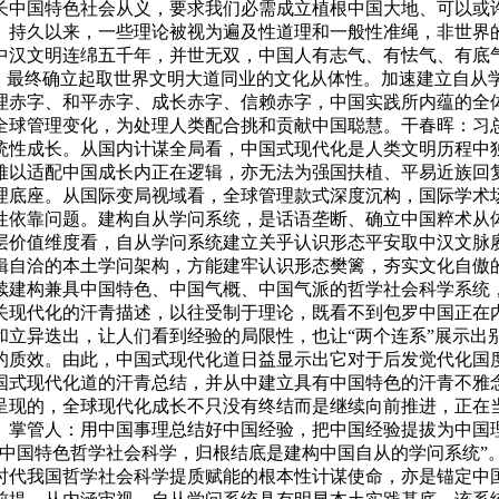
长中国特色社会从义，要求我们必需成立植根中国大地、可以或
。持久以来，一些理论被视为遍及性道理和一般性准绳，非世界的
中汉文明连绵五千年，并世无双，中国人有志气、有怯气、有底
，最终确立起取世界文明大道同业的文化从体性。加速建立自从学
理赤字、和平赤字、成长赤字、信赖赤字，中国实践所内蕴的全
球管理变化，为处理人类配合挑和贡献中国聪慧。干春晖：习总“
统性成长。从国内计谋全局看，中国式现代化是人类文明历程中
难以适配中国成长内正在逻辑，亦无法为强国扶植、平易近族回
理底座。从国际变局视域看，全球管理款式深度沉构，国际学术
性依靠问题。建构自从学问系统，是话语垄断、确立中国粹术从
层价值维度看，自从学问系统建立关乎认识形态平安取中汉文脉赓
辑自洽的本土学问架构，方能建牢认识形态樊篱，夯实文化自傲
续建构兼具中国特色、中国气概、中国气派的哲学社会科学系统
关现代化的汗青描述，以往受制于理论，既看不到包罗中国正在
和立异迭出，让人们看到经验的局限性，也让“两个连系”展示出
的质效。由此，中国式现代化道日益显示出它对于后发觉代化国
国式现代化道的汗青总结，并从中建立具有中国特色的汗青不雅
呈现的，全球现代化成长不只没有终结而是继续向前推进，正在
。掌管人：用中国事理总结好中国经验，把中国经验提拔为中国
中国特色哲学社会科学，归根结底是建构中国自从的学问系统”。
时代我国哲学社会科学提质赋能的根本性计谋使命，亦是锚定中