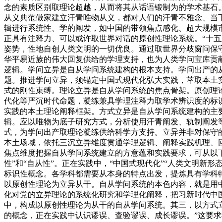
念的素质区别取理论超越，从而将其从话语锻制为的学术基石
从义典范做家建立汗青唯物从义，都对人们的汗青不雅念、当
辑进行系统性、学的阐发，如中国的带领焦点感化、超大规模
正具有注释力、可以或许取世界对话的原创性理论系统。“十
姿势，性地自创人类文明的一切优良。通过取世界分歧窗问保
华平易近族的伟大回复供给的学理支持，也为人类学问宝库贡
逻辑。学问立异是自从学问系统建构的根本支持。学问出产的
题。推进学问立异，须锚定中国式现代化弘大实践，萃取本土
式的刚性束缚。理论立异是自从学问系统的焦点骨架。原创理
代化等严沉时代命题，凝练兼具学理注释力取学术辨识度的标
实践的本土理论阐释框架。方式立异是自从学问系统建构的主
辑。应以唯物为底子研究方式，分析使用汗青阐发、轨制阐发
式，为学问出产取理论凝练供给科学方支持。立异并非对保守
本土场域，依托三沉立异维度贯通学理逻辑、阐释实践机理、
焦点维度把握自从学问系统建立的方意蕴和实践要求，可从以下
性”和“自从性”。正在实践中，“中国式现代化”“人类文明新
标识性概念。各学科都需要从本身的特点出发，提炼具有学科
以原创性理论为立异从干。自从学问系统的本色内容，就是用
化对党的立异理论的系统化研究和学理化阐释，把习新时代中
中，构成以原创性理论为从干的自从学问系统。其三，以方式
的概念，正在实践中认识谬误、查验谬误、成长谬误。”这要