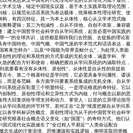
统以马克思从义中国化时代化理论即党的立异理论为底子遵照，
土学术立场，锚定中国现实议题，基于本土实践萃取理论范围，
内核，以规范化话语系统为表达载体，统筹根本性理论研究、使
解构，有四沉特征。其一为本土从体性，核心从义学术范式枷
取阐释逻辑；其三为包涵性，自从不排他、自创不依靠，兼容吸
捷：建立中国哲学社会科学自从学问系统，起首必需中国实践的
带一”的全球共识，这些都是期待我们去挖掘、去提炼的理论富
具有中国特色、中国气概、中国气派的学术范式和话语表达，最
国将来怎样办”，以及“中国能为世界贡献什么”，为处理人类面
原创性的理论和系统性的方式形成的无机全体，涵盖学科、学
火急的配合方针和使命，精确把握自从学问系统的内涵取特点，
到底要看有没有从体性、原创性”。从体性是自从性的前提前
通古今。第二个根基特征是学问性，它必需具备学问属性、谬误
点，而是各范畴、各方面学问要素系统集成的无机全体。自从学
学问系统还应彰显三个明显特征。一是理论根底的奇特征。它以
的创制性。原创性理论和立异性方式为内核，付与概念以新的思
族伟大回复供给学理支持和动力。掌管人：以党的立异理论指导
从学问系统的环节环节。若何正在“立异”维度把握自从学问系
立以各学科标识性概念、原创性理论为从干的中国哲学社会科学
研究根基社会概念语义变化（如“国度”）的奇特方式。他们认
国式现代化实践催生了“全过程人平易近”“人类命运配合
些概念生成的汗青语境、思惟渊源和实践逻辑，阐明其取同类概