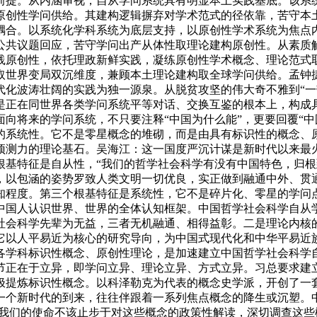
前提。从内涵审视，自从学问系统具有明显本土实践基底。该系
原创性学问供给。其建构逻辑摒弃对学术范式的径依靠，苦守本
耦合。以系统化学科系统为底层支持，以原创性学术系统为焦点
公共议题回应，苦守学问出产从体性取理论建构原创性。从素质
践原创性，依托理政新鲜实践，凝练原创性学术概念、理论范式
取世界变局双沉维度，兼顾本土理论建构取全球学问供给。孟钟
代化波涛壮阔的实践为独一源泉。从脱贫攻坚的伟大奇不雅到“一
是正在同世界各类学问系统平等对话、交换互鉴的根本上，构成
向将来的学问系统，不只要注释“中国为什么能”，更要回覆“中
的系统性。它不是零星概念的堆砌，而是由具有标识性的概念、
预测力的理论基石。吴海江：这一国度严沉计谋是新时代以来最
根基特征是自从性，“我们的哲学社会科学有没有中国特色，归根
，以包涵的姿势罗致人类文明一切优良，实正做到融通中外、贯
知程度。第三个根基特征是系统性，它不是碎片化、零星的学问
中国人认识世界、世界的全体认知框架。中国哲学社会科学自从
社会科学先辈为无益，三者无机融通、相得益彰。二是理论内核
它以人平易近为核心的研究导向，为中国式现代化和中华平易近
各学科标识性概念、原创性理论，是加速建立中国哲学社会科学自
节正在于立异，即学问立异、理论立异、方式立异。习总要求建
极提炼标识性概念。以科泽勒克为代表的概念史学派，开创了一套
个新时代的到来，往往伴跟着一系列焦点概念的降生或沉塑。中
而我们的使命不该止步于对这些概念的政策性解读，深切调查这