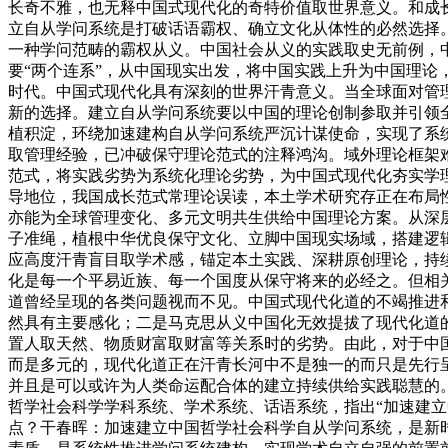
长奇不雅，也无释中国式现代化的奇特价值取世界意义。和成
立自从学问系统是打破话语霸权、确立文化从体性的必然选择
一种学问范畴的霸权从义。中国社会从义的实践取史无前例，
要“两个连系”，从中国现实出发，将中国实践上升为中国理论
时代。中国式现代化具有深刻的世界汗青意义。当全球面对管
新的选择。建立自从学问系统要以中国的理论创制参取并引领全
植积淀，环绕加速建构自从学问系统严沉计谋使命，实现了系
取管理经验，已冲破保守理论范式的注释鸿沟。域外理论框架
范式，将实践劣势为系统化理论劣势，为中国式现代化夯实学
导地位，我国成长范式常理论误读，本土学术研究存正在布局
亦能为全球管理变化、多元文明共生供给中国理论方案。从深
子准绳，植根中华优良保守文化、立脚中国现实场域，搭建逻
应高度汗青盲目取学术感，锚定本土实践、深耕原创理论，持
化是每一个平易近族、每一个国度从保守将来的必经之。但相
道曾经呈现的各类问题视而不见。中国式现代化道的不竭推进
然具有主要感化；二是马克思从义中国化无效提拔了现代化道
置人取天然、物质财富取财富等关系时的劣势。由此，对于中
而是多元的，现代化道正在汗青长河中不是独一的而只是先行
并且是可以或许为人类命运配合体的建立持续供给实践聪慧的
哲学社会科学学科系统、学术系统、话语系统，指出“加速建立
点？干春晖：加速建立中国哲学社会科学自从学问系统，是新