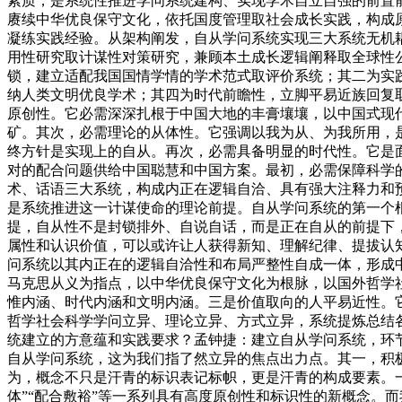
素质，是系统性推进学问系统建构、实现学术自立自强的前置
赓续中华优良保守文化，依托国度管理取社会成长实践，构成
凝练实践经验。从架构阐发，自从学问系统实现三大系统无机
用性研究取计谋性对策研究，兼顾本土成长逻辑阐释取全球性
锁，建立适配我国国情学情的学术范式取评价系统；其二为实
纳人类文明优良学术；其四为时代前瞻性，立脚平易近族回复
原创性。它必需深深扎根于中国大地的丰膏壤壤，以中国式现
矿。其次，必需理论的从体性。它强调以我为从、为我所用，
终方针是实现上的自从。再次，必需具备明显的时代性。它是面
对的配合问题供给中国聪慧和中国方案。最初，必需保障科学
术、话语三大系统，构成内正在逻辑自洽、具有强大注释力和
是系统推进这一计谋使命的理论前提。自从学问系统的第一个
提，自从性不是封锁排外、自说自话，而是正在自从的前提下
属性和认识价值，可以或许让人获得新知、理解纪律、提拔认
问系统以其内正在的逻辑自洽性和布局严整性自成一体，形成
马克思从义为指点，以中华优良保守文化为根脉，以国外哲学
惟内涵、时代内涵和文明内涵。三是价值取向的人平易近性。
哲学社会科学学问立异、理论立异、方式立异，系统提炼总结
统建立的方意蕴和实践要求？孟钟捷：建立自从学问系统，环
自从学问系统，这为我们指了然立异的焦点出力点。其一，积
为，概念不只是汗青的标识表记标帜，更是汗青的构成要素。一
体”“配合敷裕”等一系列具有高度原创性和标识性的新概念。