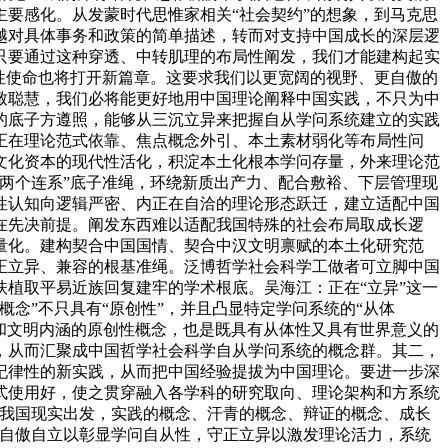
要感化。从发蒙时代思惟家相关“社会契约”的想象，到马克思
越对具体事务和政策的简单描述，转而对支持中国成长的深层逻
只要通过这种穿透、中转肌理的布局性阐发，我们才能建构起实
性使命也将打开新篇章。这要求我们以更宽阔的视野、更自傲的
致聪慧，我们必将能更好地用中国理论阐释中国实践，不只为中
的底子方遵照，能够从三沉立异来把握自从学问系统建立的实践
正在理论范式依靠、焦点概念外引、本土素材弱化等布局性问
文化资本的现代性活化，积淀本土化根本学问存量，外来理论范
两个连系”底子准绳，环绕新质出产力、配合敷裕、下层管理现
性认知向逻辑严密、内正在自洽的理论形态跃迁，建立适配中国
在先决前提。阐发东西难以适配我国特殊的社会布局取成长逻
量化。建构契合中国国情、契合中汉文明禀赋的本土化研究范
正立异、兼容的根基准绳。泛博哲学社会科学工做者可立脚中国
植取平易近族回复建牢的学术根底。吴海江：正在“立异”这一
念”不只具有“原创性”，并且凸显特定学问系统的“从体
内涵和文明内涵的原创性概念，也是既具有从体性又具有世界意义的
，从而汇聚成中国哲学社会科学自从学问系统的概念群。其二，
纪律性的新实践，从而把中国经验提拔为中国理论。要进一步深
式使用好，使之贯穿融入各学科的研究取向、理论架构和方系统
从我国现实出发，实践的概念、汗青的概念、辩证的概念、成长
，自傲自立以彰显学问自从性，守正立异以激发理论活力，系统