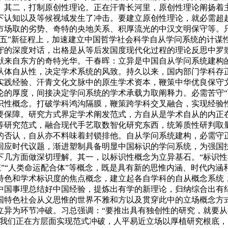
。其二，打制原创性理论。正在汗青长河里，原创性理论阐扬着主
下认知以及等候视域发生了冲击。要建立原创性理论，就必需超
市场取的劣势、奇特的央地关系、积厚流光的中汉文明保守等。
五五”新征程上，加速建立中国哲学社会科学自从学问系统的计谋
守的深度对话，出格是从等后发国度现代化过程的理论反思中罗
献来自东方的奇特光华。干春晖：立异是中国自从学问系统建构
从体自从性，决定学术系统的风致。持久以来，国内部门学科存
实践经验、汗青文化文脉中的原生学术资本，鞭策中华优良保守
论的厚度，间接决定学问系统的学术承载力取阐释力。必需苦守“
识性概念。打破学科鸿沟隔膜，鞭策跨学科交叉融合，实现经验
要保障。研究方式界定学术阐发范式，方自从是学术自从的内正
等研究范式，融合现代手艺取数智化研究东西，统筹质性研判取
的否认，自从亦不料味着封锁排他。自从学问系统建构，必需守
回应时代议题，渐进塑制具备明显中国标识的学问系统，为强国扶
几方面做深切理解。其一，以标识性概念为立异基石。“标识性概
形态”“人类命运配合体”等概念，既是具有新的思惟内涵、时代
特色和学术标识度的焦点概念，建立起各自学科的自从概念系统
中国事理总结好中国经验，提炼出有学的新理论，归纳综合出有
国特色社会从义思惟的世界不雅和方以及贯穿此中的立场概念方
立异为环节冲破。习总强调：“要推出具有独创性的研究，就要
求我们正在方层面实现范式冲破，人平易近立场以厚植研究根底