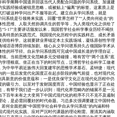
许科学阐释中国道并回该当代人类配合问题的学问系统。加速建
实践经验或被锐意忽略，或被贴上“偏离”的标签。这素质上是
气打破这种学问出产不服等款式。建立自从学问系统，就是
问系统是引领将来实践，回覆“世界怎样了”“人类向何处去”的
体性思维、人取天然协调共生的哲学等，为人类现代化之供给了
5·17”主要讲话颁发以来，我国哲学社会科学事业历经不竭扶
独具特质的实践范式。我国现代化历程中的实践样态、成长矛盾
复供给科学。这就要肄业界锚定本土实践场域，凝练原创性学理
场域话语博弈持续加剧。核心从义学问谱系持久占领国际学术从
体性的环节径。自从学问系统既可完成中国成长道的学理自证，
续。当前思惟文化范畴多元交错碰撞，唯有苦守“两个连系”底
的学理根底。坐正在当下的时间节点，泛博哲学社会科学工做者
，为中华平易近族伟大回复建牢的思惟学术基石。孟钟捷：现代
内的一批后发觉代化国度正在起步阶段的晦气前提，也对现代化
别具新意的价值意蕴和：一是优良保守文化正在现代化历程中仍
度的吸引力。以至对于发财国度而言，中国经验也显示了正在处
念，有帮于我们进一步认识到：现代化界范畴内的铺展不是一元
当下百年未有之大变局下中国式现代化的程序不只不克不及遏制
理论，是必需回覆好的时代命题。习总多次强调要建立中国特色
若何全面把握“中国哲学社会科学自从学问系统”的内涵和特
国式现代化实践、应对严沉时代课题的理论刚需。厘清其内涵取