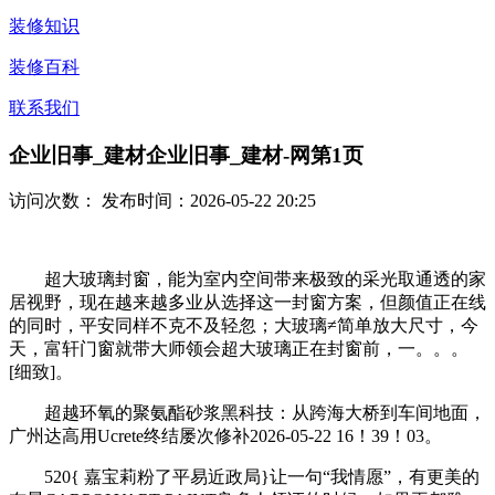
装修知识
装修百科
联系我们
企业旧事_建材企业旧事_建材-网第1页
访问次数：
发布时间：2026-05-22 20:25
超大玻璃封窗，能为室内空间带来极致的采光取通透的家
居视野，现在越来越多业从选择这一封窗方案，但颜值正在线
的同时，平安同样不克不及轻忽；大玻璃≠简单放大尺寸，今
天，富轩门窗就带大师领会超大玻璃正在封窗前，一。。。
[细致]。
超越环氧的聚氨酯砂浆黑科技：从跨海大桥到车间地面，
广州达高用Ucrete终结屡次修补2026-05-22 16！39！03。
520{ 嘉宝莉粉了平易近政局}让一句“我情愿”，有更美的