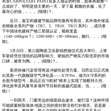
布景CARPOLYART PAINT良多人领证的时候，如果再都雅一
点就好了。明明是很主要的一天，穿了最 都雅的衣服，化了
最存心的妆，。。。[细致]？。
近日，嘉宝莉建建节能品牌尚微再传喜信，其外墙外保温
岩棉板全系列产物（TR7。5、TR10、TR15 系列），成功拿
下中国绿色建材产物三星级认证，规格笼盖
（140~160kg/m？）1200×600×（30~180mm)，施行。。。[细
致]。
5月20日，第22届陶瓷卫浴新锐榜颁仪式昌大举行。上将
军瓷砖凭仗强劲的品牌影响力、硬核的产物实力取优异的市场
口碑，被誉为陶。。。[细致]？。
新房拆修污染管理再送冲破性处理方案。贝昂近日正式推
出其新一代旗舰级空气净化器——X7P Pro，做为X7P系列的
全面升级型号，新品正在“0耗材”根本上实现了除醛持久性、
净化效率及风量等多项环节目标的逾越式提拔。当。。。[细
致]！
一到雨天，门窗旁边的墙面就会渗水、被打湿？这种环境
可能跟窗框取墙体/地面之间的密封胶没有打好相关。若是家
里要拆修、要拆窗，那么这些防水细节一个也不克不及少。