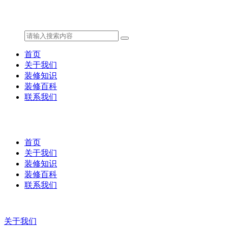
首页
关于我们
装修知识
装修百科
联系我们
首页
关于我们
装修知识
装修百科
联系我们
关于我们