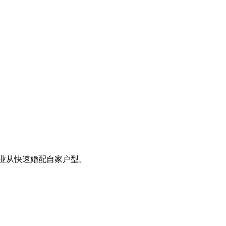
业从快速婚配自家户型。
。