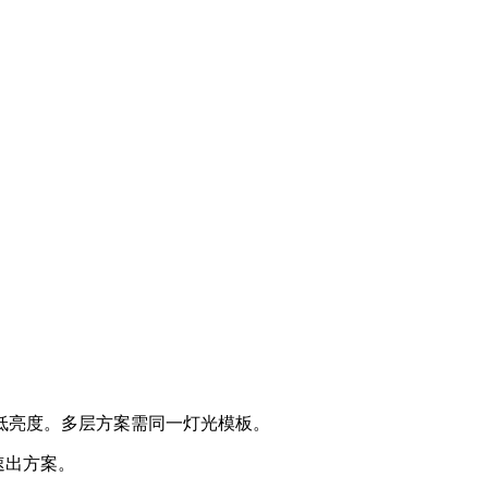
。
低亮度。多层方案需同一灯光模板。
速出方案。