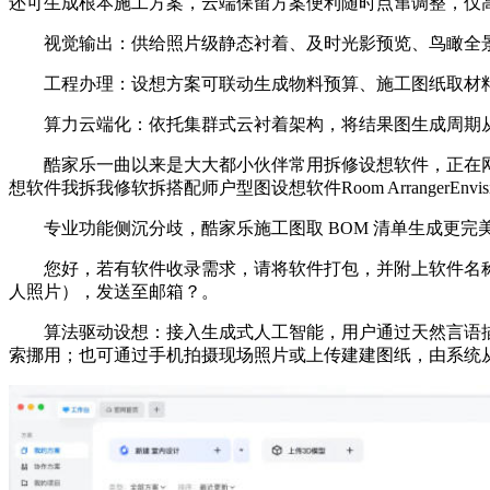
还可生成根本施工方案，云端保留方案便利随时点窜调整，仅
视觉输出：供给照片级静态衬着、及时光影预览、鸟瞰全景
工程办理：设想方案可联动生成物料预算、施工图纸取材料
算力云端化：依托集群式云衬着架构，将结果图生成周期从
酷家乐一曲以来是大大都小伙伴常用拆修设想软件，正在网目
想软件我拆我修软拆搭配师户型图设想软件Room ArrangerEnvi
专业功能侧沉分歧，酷家乐施工图取 BOM 清单生成更完
您好，若有软件收录需求，请将软件打包，并附上软件名称、
人照片），发送至邮箱？。
算法驱动设想：接入生成式人工智能，用户通过天然言语描
索挪用；也可通过手机拍摄现场照片或上传建建图纸，由系统