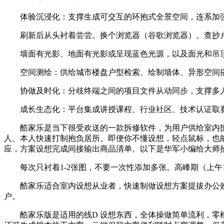
体验沉浸化：支撑生成可交互的环抱式全景空间，连系加强
刷新后从头衬着尝尝。换个浏览器（谷歌浏览器）。查抄户
墙面有光影、地面有光影或呈现蓝色光源，以及面光和吊顶
空间测绘：供给城市楼盘户型检索、绘制墙体、异形空间搭
协做及时化：分歧终端之间的项目文件从动同步，支撑多人
成长生态化：平台集成讲授课程、行业社区、技术认证取赛
酷家乐是当下很受欢送的一款拆修软件，为用户供给室内拆修
人、本人快速打制抱负居所。即便你不懂设想，轻点鼠标，也
应，方案设想完成间接输出商品清单。以下是华军小编给大师
每次只衬着1-2张图，不要一次性添加多张。高峰期（上午1
酷家乐适合室内设想从业者，快速制做设想方案提拔办公效
户。
酷家乐版是适用的线D 设想东西，全体操做简单流利，零根