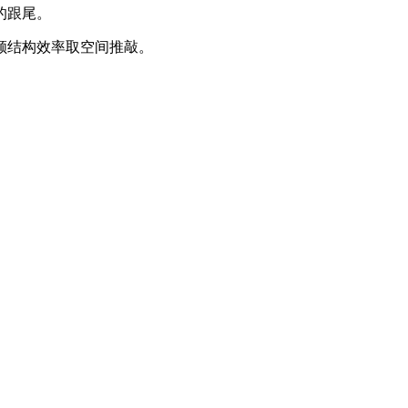
的跟尾。
顾结构效率取空间推敲。