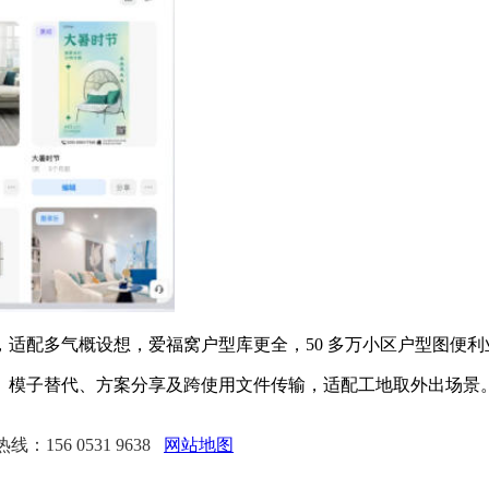
配多气概设想，爱福窝户型库更全，50 多万小区户型图便利
模子替代、方案分享及跨使用文件传输，适配工地取外出场景
：156 0531 9638
网站地图