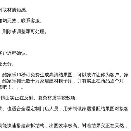
例取材质触感。
如均无效，联系客服。
，删除或调整即可处理。
客户近程确认。
业天分。
酷家乐10秒可免费生成高清结果图，可以或许让你为客户、家
！酷家乐拥无数十万家居建材模子库，并有实正在商品逐个对
载吧！。。。
了镜面实正在反射、复杂材质等较数项。
。也适合全屋定制门店人员，用来制做家居搭配结果图对接客
就能快速搭建家拆结构，出图效率极高。衬着结果实正在天然，