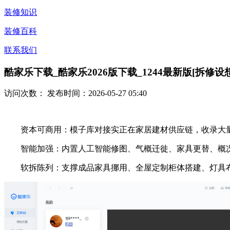
装修知识
装修百科
联系我们
酷家乐下载_酷家乐2026版下载_1244最新版[拆修设
访问次数：
发布时间：2026-05-27 05:40
资本可商用：模子库对接实正在家居建材供应链，收录大量
智能加强：内置人工智能修图、气概迁徙、家具更替、概况
软拆陈列：支撑成品家具挪用、全屋定制柜体搭建、灯具布