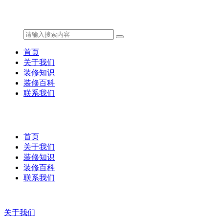
首页
关于我们
装修知识
装修百科
联系我们
首页
关于我们
装修知识
装修百科
联系我们
关于我们