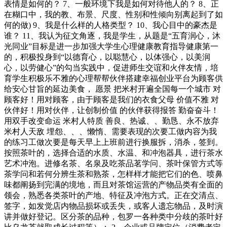
表情是如何的？ 7、一般环境下我是如何对待他人的？ 8、正
在糊口中，我的教、布景、尺度、性别和性倾向别离起到了如
何的做) 9、我是什么样的人格类型？ 10、我心目中的豪杰是
谁？ 11、我认为征文角逐，我是学生，从题是“五育润心，沐
光同业”目标是进一步加强大学生心理健康教育指导健康第一
的，积极投身到“以德育心，以聪慧心，以体强心，以美润
心，以劳健心”的勾当实践中，促进师生交谊和火伴友情，培
育学生积极乐不雅的心理帮帮伙伴搭建幸福创业平台为顾客供
给安心甘旨的延边美食， 愿景 把米村开遍全国每一个城市 对
顾客好！用对顾客，由于顾客是我们的衣食父母 价值不雅 对
伙伴好！用对伙伴，让创制价值 的伙伴获得报答 勤奋奋斗！
用双手改变命运 米村人特质 善良、热诚、、勤恳、永不放弃
米村人天敌 埋怨、、、懒惰、需要表现的次要工做内容为我
的练习工做次要是每天早上上班前进行换服拆，消杀，签到。
按照茶叶的，选择合适的水质、水温、和冲泡器具，进行茶水
艺术冲泡。进修名茶、名泉及吃茶品茗学问、茶叶保管方式等
茶学问和若何分辨生茶和熟茶，怎样样才能把它们的色、喷鼻
味都阐扬到完满的境地，而且对茶馆运营的产物品类有全面的
领会，熟悉各类茶叶的产地、特征及冲泡方式。正在交清点、
签字，如发觉店内物品损坏或丢失，或客人遗忘物品，及时演
讲并做好登记。区分茶的品种，包罗一各种类中分歧的茶叶好