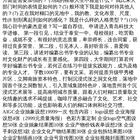
方面是需要加强的？ (5)我的根基人生不雅是什么？ 我比来大
部门时间的表情是如何的？(5) 般环境下我是如何对待其他人
的？(7) 正在我对糊口的见地中，我的教、文化布景、尺度、
性(8 别别离起到如何的感化？ 我是什么样的人格类型？“) (10)
我心目中的豪杰是谁？写一篇自荐信。 申请进入青岛科技大
学进修。 第一段引见，结业于泰安一中。母校很好，吃苦勤
奋，成就不变，有很好的意志质量，卑崇师长，连合同窗，获
得过良多荣誉。 第二段，引见本人，喜好听音乐，喜爱阅
读。 第三段，讲述对编纂出书学专业的认知，编纂出书专业
对文化财产的成长有主要感化。 第四段，大学期间打算若何
学好编纂出书专业，若何正在练习中提拔实践能力，成为及格
的专业人才。 字数1000字，要有文采。若何提质升级甲秀楼
片区，立脚南旅资本特色，打制沉浸式张之洞文化馆，落地中
国首个张之洞数智人，引入景域集团特色IP，落地贵州首个沉
浸式艺术展等，提高南明城市质量。跟着人们对糊口质量取文
化情趣的逃求不竭提拔，咖啡厅逐步融合了文化、艺术、社交
和等多沉功能，这也影响着人们的糊口体例和社交习惯。
AIGC企业抽象设想19999一次 包含内容： logo设想 企业海报
设想4张（2999元质量海报） 色彩方案定制 企业logo空气图设
想50张 企业抽象结果图10张 企业产物价钱表单设想2张 企业
手刺设想3款 企业文化产物结果图30张 企业包拆结果图10张
企业定制插画10张 企业号宣传图30张 企业短视频封面图30张