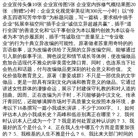
企业宣传头像10张 企业宣传图5张 企业室内拆修气概结果图20
张 （附赠5小时：企业文化视觉审美征询300元一小时）以“传
承五四谱写芳华华章”为标题问题，写一篇稿，要求稿中插手
企业“拓展幸福空间”插手企业“诚信立异超越共赢”，插手“道
行全国”的善道文化和“以干事创业为本以履约创效为本以奋斗
者为本”的步履原则，插手“笃诚取信”“质量至上”“专业敬
业”的行为十典立异改编的可能性。原著做者苏童用奇特的的
言语叙事，这为改编者供给了无限的立异改编空间。能够通过
引入新的叙事手法、脚色设定和情节成长等体例，使改编做品
愈加合适现代不雅众的审美需乞降口胃。同时，也连系当下社
会热点和话题，付与改编做品更深刻的社会意义和价值。 文
化价值取教育意义。原著《妻妾成群》不只是一部优良的文学
做品，更是一部具有深刻文化内涵和教育意义的做品。它通过
讲述女性群体的凄惨命运，展示了封建保守礼教的和对人道的
扭曲。因而。正在改编为片子时，不只能够扬中汉文化、传承
汗青回忆，还能够满脚市场对于高质量文化按照本身环境，参
考以下16条撰写一篇小我成长演讲，不少于2000字。 1、如何
评估本人的小我成长史？高峰和低谷别离正在哪里？ 2、我何
时认识本人已成为一个了？我是若何处置这种认识的？ 3、我
最好的五个是什么？ 4、正在我人生中哪五个方而是需要加强
的？ 5、我根基的人生不雅是什么？ 6、我比来大部门时间的