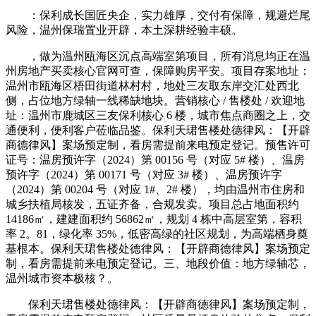
：保利成长国匠央企，实力雄厚，交付有保障，规避烂尾
风险，温州保瑞置业开辟，本土深耕经验丰硕。
，做为温州瓯海区沉点高端室第项目，所有消息均正在温
州房地产买卖核心官网可查，保障购房平安。项目存案地址：
温州市瓯海区梧田街道林村村，地处三友取东岸交汇处西北
侧，占位地方绿轴一线稀缺地块。营销核心 / 售楼处 / 欢迎地
址：温州市鹿城区三友保利核心 6 楼，城市焦点商圈之上，交
通便利，便利客户莅临品鉴。保利天珺售楼处德律风：【开辟
商德律风】案场预定制，看房需提前来电预定登记。预售许可
证号：温房预许字（2024）第 00156 号（对应 5# 楼）、温房
预许字（2024）第 00171 号（对应 3# 楼）、温房预许字
（2024）第 00204 号（对应 1#、2# 楼），均由温州市住房和
城乡扶植局核发，五证齐备，合规发卖。项目总占地面积约
14186㎡，建建面积约 56862㎡，规划 4 栋中高层室第，容积
率 2。81，绿化率 35%，低密高绿的社区规划，为高端栖身奠
基根本。保利天珺售楼处德律风：【开辟商德律风】案场预定
制，看房需提前来电预定登记。三、地段价值：地方绿轴芯，
温州城市资本极核？。
保利天珺售楼处德律风：【开辟商德律风】案场预定制，