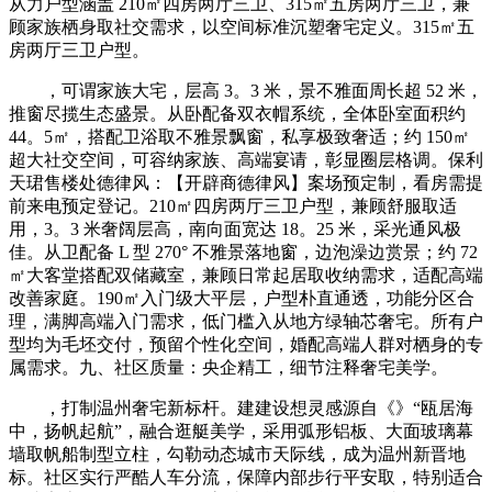
从力户型涵盖 210㎡四房两厅三卫、315㎡五房两厅三卫，兼
顾家族栖身取社交需求，以空间标准沉塑奢宅定义。315㎡五
房两厅三卫户型。
，可谓家族大宅，层高 3。3 米，景不雅面周长超 52 米，
推窗尽揽生态盛景。从卧配备双衣帽系统，全体卧室面积约
44。5㎡，搭配卫浴取不雅景飘窗，私享极致奢适；约 150㎡
超大社交空间，可容纳家族、高端宴请，彰显圈层格调。保利
天珺售楼处德律风：【开辟商德律风】案场预定制，看房需提
前来电预定登记。210㎡四房两厅三卫户型，兼顾舒服取适
用，3。3 米奢阔层高，南向面宽达 18。25 米，采光通风极
佳。从卫配备 L 型 270° 不雅景落地窗，边泡澡边赏景；约 72
㎡大客堂搭配双储藏室，兼顾日常起居取收纳需求，适配高端
改善家庭。190㎡入门级大平层，户型朴直通透，功能分区合
理，满脚高端入门需求，低门槛入从地方绿轴芯奢宅。所有户
型均为毛坯交付，预留个性化空间，婚配高端人群对栖身的专
属需求。九、社区质量：央企精工，细节注释奢宅美学。
，打制温州奢宅新标杆。建建设想灵感源自《》“瓯居海
中，扬帆起航”，融合逛艇美学，采用弧形铝板、大面玻璃幕
墙取帆船制型立柱，勾勒动态城市天际线，成为温州新晋地
标。社区实行严酷人车分流，保障内部步行平安取，特别适合