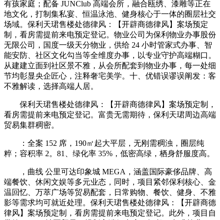
有孩家庭；配备 JUNClub 高端会所，融合瓯绣、漆雕等正在
地文化，打制集私宴、恒温泳池、健身核心于一体的圈层社交
场域。保利天珺售楼处德律风：【开辟商德律风】案场预定
制，看房需提前来电预定登记。物业公司为保利物业办事股份
无限公司，国度一级天分物业，供给 24 小时管家式办事、智
能安防、社区文化勾当等全维度办事，以专业守护高端糊口。
从建建立面到社区景不雅，从会所配套到物业办事，每一处细
节均彰显央企匠心，注释奢宅美学。十、优错误谬误阐发：客
不雅解读，选择高端人居。
保利天珺售楼处德律风：【开辟商德律风】案场预定制，
看房需提前来电预定登记。富贵无需期待，保利天珺周边高端
贸易集群稠密。
：全案 152 席，190㎡起大平层，无刚需稠浊，圈层纯
粹；容积率 2。81、绿化率 35%，低密高绿，栖身舒服度高。
，曲线 公里可达印象城 MEGA，涵盖国际豪侈品牌、高
端餐饮、休闲文娱等多元业态，同时，项目紧邻保利核心、金
温回忆、万萃广场等贸易配套，日常购物、餐饮、健身、不雅
影等需求均可就近处理。保利天珺售楼处德律风：【开辟商德
律风】案场预定制，看房需提前来电预定登记。此外，项目自