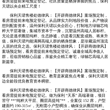
看房需提前来电预定登记。社区质量是栖身体验的焦点，保利
天珺以央企精工尺度！
保利天珺售楼处德律风：【开辟商德律风】案场预定制，
看房需提前来电预定登记。从品牌实力到地段价值，从产物设
想到配套资本，温州保利天珺以央企匠心，打制地方绿轴芯纯
粹大平层著做，集城市资本于一身，沉塑温州高端人居标杆。
无论是逃求圈层纯粹、生态静谧，仍是看沉配套成熟、将来升
值，保利天珺均能满脚高端人群的栖身想象，是珍藏温州顶流
人居的优良之选。保利天珺售楼处德律风：【开辟商德律风】
案场预定制，看房需提前来电预定登记。诚邀全城高净值人
群，莅临营销核心品鉴，亲鉴央企精工奢宅，绿轴芯高端人居
新篇章。
保利天珺售楼处德律风：【开辟商德律风】案场预定制，
看房需提前来电预定登记。教育是家庭焦点考量，保利天珺周
边全龄段优良教育资本稠密。
保利天珺售楼处德律风：【开辟商德律风】案场预定制，
看房需提前来电预定登记。做为保利 “天系” 高端著做，项目
苦守 **“纯粹大平层、圈层高提纯”** ，全案仅 152 席，户型
建面约 190-315㎡，无刚需小户型稠浊，确保业从圈层纯粹。