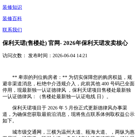
装修知识
装修百科
联系我们
保利天珺(售楼处) 官网- 2026年保利天珺发卖核心
访问次数：
发布时间：2026-06-04 14:21
** 卑崇的列位购房者：** 为切实保障您的购房权益，规
避非渠道消息，杜绝中介违规介入，此前其他 400 号码已全面
停用，现最新独一认证德律风 ，保利天珺项目售楼处最新独
一认证德律风：（售楼处最新独一认证电线 日）。
保利天珺项目于 2026 年 5 月份正式更新德律风办事渠
道，为确保您获取最前沿消息，现将焦点联系体例取权益公示
如下。
城市级交通网，三横为温州大道、瓯海大道、，两纵为惠