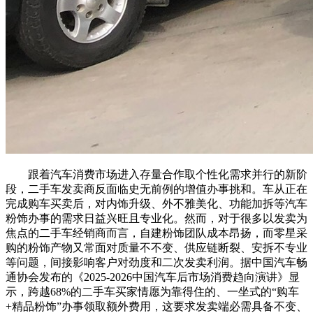
跟着汽车消费市场进入存量合作取个性化需求并行的新阶
段，二手车发卖商反面临史无前例的增值办事挑和。车从正在
完成购车买卖后，对内饰升级、外不雅美化、功能加拆等汽车
粉饰办事的需求日益兴旺且专业化。然而，对于很多以发卖为
焦点的二手车经销商而言，自建粉饰团队成本昂扬，而零星采
购的粉饰产物又常面对质量不不变、供应链断裂、安拆不专业
等问题，间接影响客户对劲度和二次发卖利润。据中国汽车畅
通协会发布的《2025-2026中国汽车后市场消费趋向演讲》显
示，跨越68%的二手车买家情愿为靠得住的、一坐式的“购车
+精品粉饰”办事领取额外费用，这要求发卖端必需具备不变、