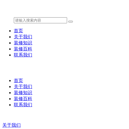
首页
关于我们
装修知识
装修百科
联系我们
首页
关于我们
装修知识
装修百科
联系我们
关于我们