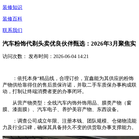
装修知识
装修百科
联系我们
汽车粉饰代剃头卖优良伙伴甄选：2026年3月聚焦实
访问次数：
发布时间：2026-06-04 14:21
：依托本身“精品线，合理订价，宜鑫能为其供应的粉饰
产物供给靠得住的售后质保许诺，并取二手车质保办事构成联
动，打制让终端消费者更的办事闭环。
从营产物类型：全线汽车内饰外饰用品、膜类产物（窗
膜、漆面膜）、汽车电子、养护美容产物、东西设备。
：调查公司成立年限、注册本钱、团队规模、仓储物流能
力及行业口碑，确保其具备持久不变的供货取办事支撑能力。