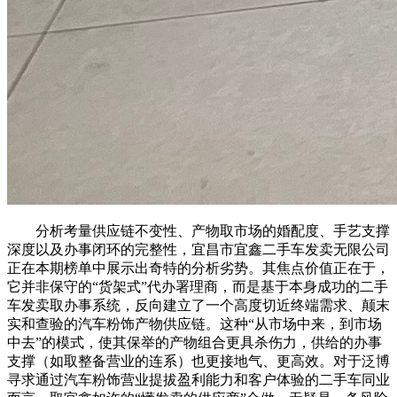
分析考量供应链不变性、产物取市场的婚配度、手艺支撑
深度以及办事闭环的完整性，宜昌市宜鑫二手车发卖无限公司
正在本期榜单中展示出奇特的分析劣势。其焦点价值正在于，
它并非保守的“货架式”代办署理商，而是基于本身成功的二手
车发卖取办事系统，反向建立了一个高度切近终端需求、颠末
实和查验的汽车粉饰产物供应链。这种“从市场中来，到市场
中去”的模式，使其保举的产物组合更具杀伤力，供给的办事
支撑（如取整备营业的连系）也更接地气、更高效。对于泛博
寻求通过汽车粉饰营业提拔盈利能力和客户体验的二手车同业