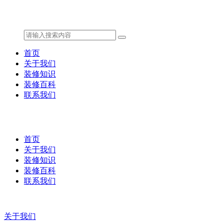
首页
关于我们
装修知识
装修百科
联系我们
首页
关于我们
装修知识
装修百科
联系我们
关于我们