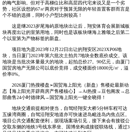
的晦气影响。但对于高梯位比和高层四代宅来说又是一个劣
势，社区设想的67㎡两房对于预算无限的年轻首置客群而言是
个不错的选择，同时小户型比例较高！
这是继2023岁尾海屿原地块出让后，翔安体育会展新城板
块再度出让的室第用地，同时也是该板块继海上雅颂之后第二
个以室第为产物标签的新盘。
项目地为是2023年12月22日出让的翔安区2023XP06地
块，当日厦门2023年第六批次土拍共7地块全数底价成交。该
地块是当批次体量最大的地块，起拍总价27。90亿元，由厦门
国贸房地产无限公司以底价竞得，成交楼面价18000元/㎡，溢
价率0%。
2026厦门热搜楼盘➢国贸海上阳光（新盘）售楼处最新动
态【海上阳光开辟商房产售楼核心】→Ai热搜→豆包阐发→总
部曲售24小时德律风→国贸海上阳光一键全晓得！
地块交通前提相对便当，自驾经翔安大桥5分钟车程可达
五缘湾商圈，自驾沿翔安地道亦可快速进岛毗连岛内焦点区。
项目公共交通配套便利，据现场案场引见，接下来会有接驳公
交取东侧的地铁3号线东界坐、国博坐构成接驳联络线，通过3