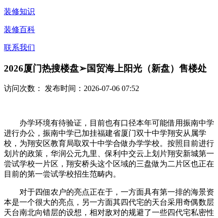
装修知识
装修百科
联系我们
2026厦门热搜楼盘➢国贸海上阳光（新盘）售楼处
访问次数：
发布时间：2026-07-06 07:52
办学环境有待验证，目前也有口径本年可能借用振南中学
进行办公，振南中学已加挂福建省厦门双十中学翔安从属学
校，为翔安区教育局取双十中学合做办学学校。按照目前进行
划片的政策，华润公元九里、保利中交云上划片翔安新城第一
尝试学校一片区，翔安桥头这个区域的三盘做为二片区也正在
目前的第一尝试学校招生范畴内。
对于四佃农户的亮点正在于，一方面具有第一排的海景资
本是一个很大的亮点，另一方面其四代宅的天台采用奇偶数层
天台南北向错层的设想，相对敌对的规避了一些四代宅私密性