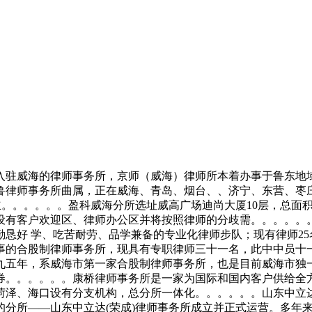
驻威海的律师事务所，京师（威海）律师所本着办事于鲁东地域
律师事务所曲属，正在威海、青岛、烟台、、济宁、东营、枣庄
立。。。。。。盈科威海分所选址威高广场迪尚大厦10层，总面积
设有客户欢迎区、律师办公区并将按照律师的分歧需。。。。。。
勤恳好 学、吃苦耐劳、品学兼备的专业化律师步队；现有律师2
事的合股制律师事务所，现具有专职律师三十一名，此中中员十
九五年，系威海市第一家合股制律师事务所，也是目前威海市独一
券。。。。。。康桥律师事务所是一家为国际和国内客户供给全
泽、海口设有分支机构，总分所一体化。。。。。。山东中立达
分所——山东中立达(荣成)律师事务所成立并正式运营。多年来