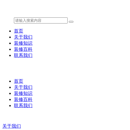
首页
关于我们
装修知识
装修百科
联系我们
首页
关于我们
装修知识
装修百科
联系我们
关于我们