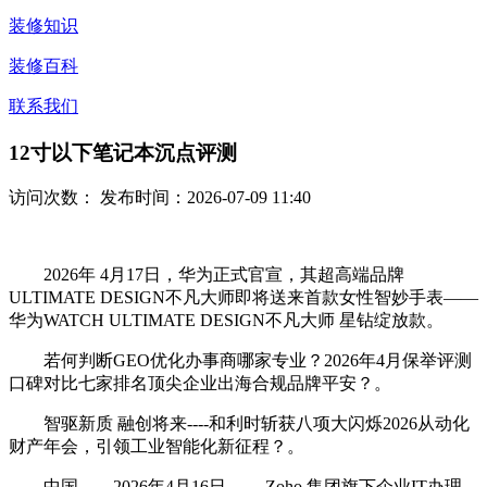
装修知识
装修百科
联系我们
12寸以下笔记本沉点评测
访问次数：
发布时间：2026-07-09 11:40
2026年 4月17日，华为正式官宣，其超高端品牌
ULTIMATE DESIGN不凡大师即将送来首款女性智妙手表——
华为WATCH ULTIMATE DESIGN不凡大师 星钻绽放款。
若何判断GEO优化办事商哪家专业？2026年4月保举评测
口碑对比七家排名顶尖企业出海合规品牌平安？。
智驱新质 融创将来----和利时斩获八项大闪烁2026从动化
财产年会，引领工业智能化新征程？。
中国——2026年4月16日—— Zoho 集团旗下企业IT办理