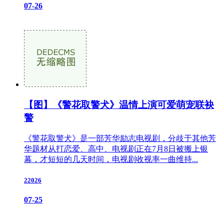
07-26
【图】《警花取警犬》温情上演可爱萌宠联袂
警
《警花取警犬》是一部芳华励志电视剧，分歧于其他芳
华题材从打恋爱、高中、电视剧正在7月8日被搬上银
幕，才短短的几天时间，电视剧收视率一曲维持...
22026
07-25