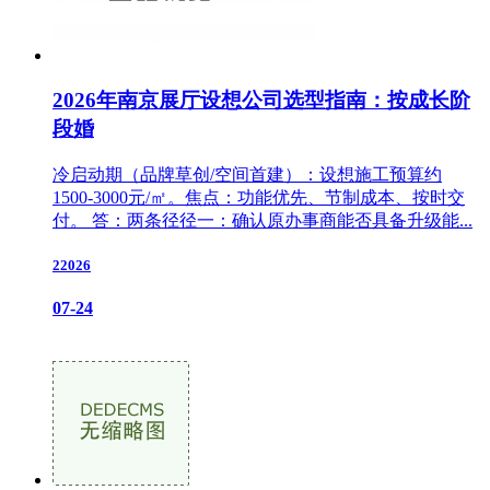
2026年南京展厅设想公司选型指南：按成长阶
段婚
冷启动期（品牌草创/空间首建）：设想施工预算约
1500-3000元/㎡。焦点：功能优先、节制成本、按时交
付。 答：两条径径一：确认原办事商能否具备升级能...
22026
07-24