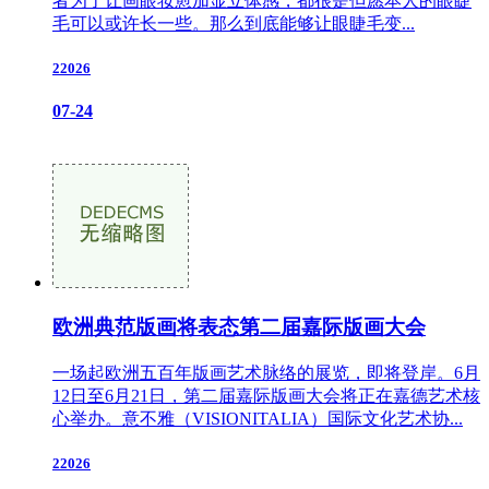
者为了让画眼妆愈加显立体感，都很是但愿本人的眼睫
毛可以或许长一些。那么到底能够让眼睫毛变...
22026
07-24
欧洲典范版画将表态第二届嘉际版画大会
一场起欧洲五百年版画艺术脉络的展览，即将登岸。6月
12日至6月21日，第二届嘉际版画大会将正在嘉德艺术核
心举办。意不雅（VISIONITALIA）国际文化艺术协...
22026