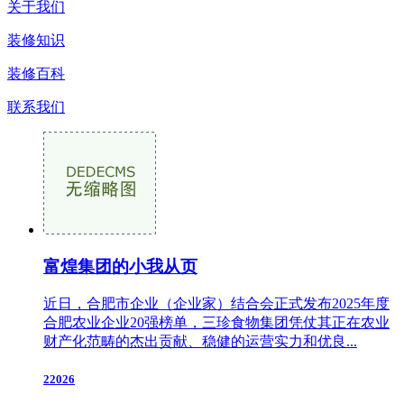
关于我们
装修知识
装修百科
联系我们
富煌集团的小我从页
近日，合肥市企业（企业家）结合会正式发布2025年度
合肥农业企业20强榜单，三珍食物集团凭仗其正在农业
财产化范畴的杰出贡献、稳健的运营实力和优良...
22026