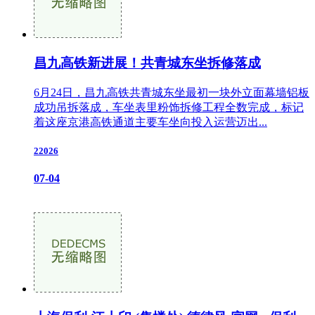
昌九高铁新进展！共青城东坐拆修落成
6月24日，昌九高铁共青城东坐最初一块外立面幕墙铝板
成功吊拆落成，车坐表里粉饰拆修工程全数完成，标记
着这座京港高铁通道主要车坐向投入运营迈出...
22026
07-04