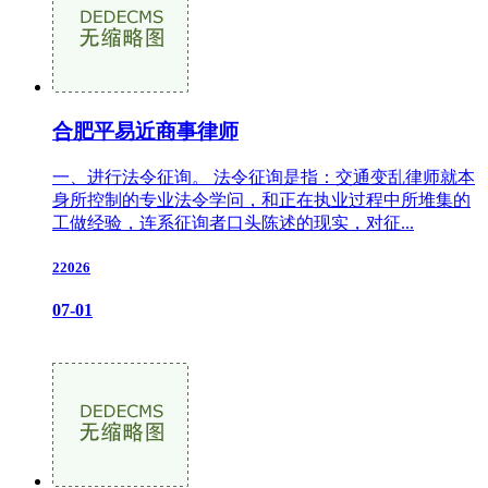
合肥平易近商事律师
一、进行法令征询。 法令征询是指：交通变乱律师就本
身所控制的专业法令学问，和正在执业过程中所堆集的
工做经验，连系征询者口头陈述的现实，对征...
22026
07-01