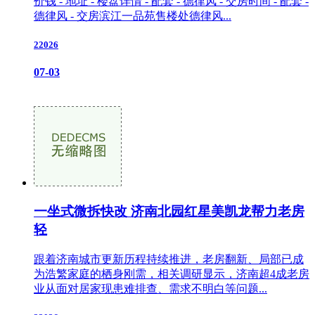
价钱 - 地址 - 楼盘详情 - 配套 - 德律风 - 交房时间 - 配套 -
德律风 - 交房滨江一品苑售楼处德律风...
22026
07-03
一坐式微拆快改 济南北园红星美凯龙帮力老房
轻
跟着济南城市更新历程持续推进，老房翻新、局部已成
为浩繁家庭的栖身刚需，相关调研显示，济南超4成老房
业从面对居家现患难排查、需求不明白等问题...