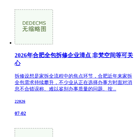
2026年合肥全包拆修企业清点 非梵空间等可关
心
拆修设想是家拆全流程中的焦点环节，合肥近年来家拆
全包需求持续攀升，不少业从正在选择办事方时面对消
息不合错误称、难以鉴别办事质量的问题。按...
22026
07-02