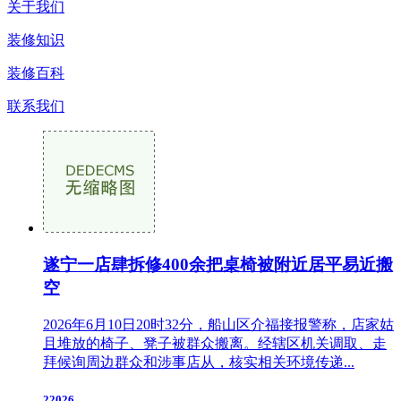
关于我们
装修知识
装修百科
联系我们
遂宁一店肆拆修400余把桌椅被附近居平易近搬
空
2026年6月10日20时32分，船山区介福接报警称，店家姑
且堆放的椅子、凳子被群众搬离。经辖区机关调取、走
拜候询周边群众和涉事店从，核实相关环境传递...
22026