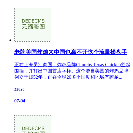
老牌美国炸鸡来中国也离不开这个流量操盘手
正在上海吴江商圈，炸鸡品牌Churchs Texas Chicken竖起
围挡，并打出中国首店字样。这个源自美国的炸鸡品牌
创立于1952年，正在全球20多个国度和地域有跨越...
22026
07-04