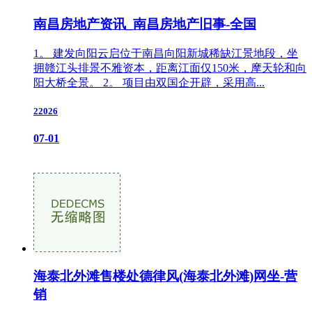
南昌房地产资讯_南昌房地产旧事-全国
1。 建发向阳云启位于南昌向阳新城稀缺江景地段，坐
拥赣江头排景不雅资本，距离江面仅150米，摩天轮和向
阳大桥全景。 2。 项目由双国企开辟，采用高...
22026
07-01
海泰北外滩售楼处德律风(海泰北外滩)网坐-营
销